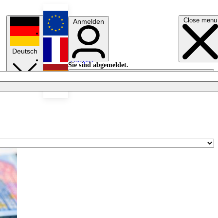
Close menu
Anmelden
English
Deutsch
Français
Sie sind abgemeldet.
Anmelden
Licht aus
Español