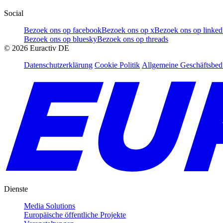
Social
Bezoek ons op facebook
Bezoek ons op x
Bezoek ons op linked
Bezoek ons op bluesky
Bezoek ons op threads
©
2026
Euractiv DE
Datenschutzerklärung
Cookie Politik
Allgemeine Geschäftsbe
Dienste
Media Solutions
Europäische öffentliche Projekte