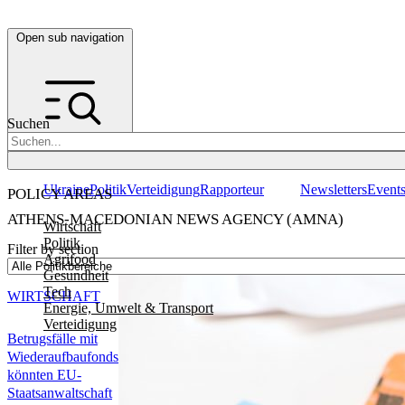
Open sub navigation
Suchen
Ukraine
Politik
Verteidigung
Rapporteur
Newsletters
Event
POLICY AREAS
ATHENS-MACEDONIAN NEWS AGENCY (AMNA)
Wirtschaft
Politik
Filter by section
Agrifood
Gesundheit
Tech
WIRTSCHAFT
Energie, Umwelt & Transport
Verteidigung
Betrugsfälle mit
Wiederaufbaufonds
könnten EU-
Staatsanwaltschaft