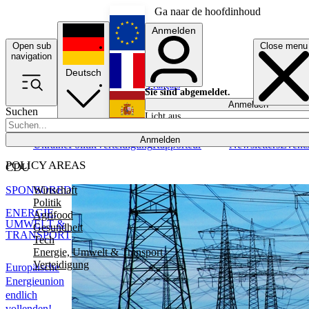
Ga naar de hoofdinhoud
Anmelden
Open sub
Close menu
English
navigation
Deutsch
Français
Sie sind abgemeldet.
Anmelden
Suchen
Licht aus
Español
Anmelden
Ukraine
Politik
Verteidigung
Rapporteur
Newsletters
Event
POLICY AREAS
CDU
Wirtschaft
SPONSORED
Politik
ENERGIE,
Agrifood
UMWELT &
Gesundheit
TRANSPORT
Tech
Energie, Umwelt & Transport
Verteidigung
Europäische
Energieunion
endlich
vollenden!