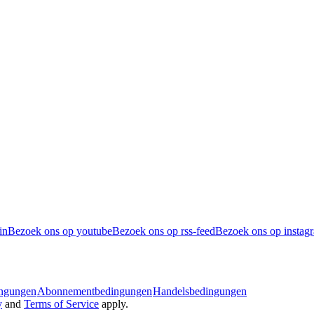
in
Bezoek ons op youtube
Bezoek ons op rss-feed
Bezoek ons op instag
ingungen
Abonnementbedingungen
Handelsbedingungen
y
and
Terms of Service
apply.