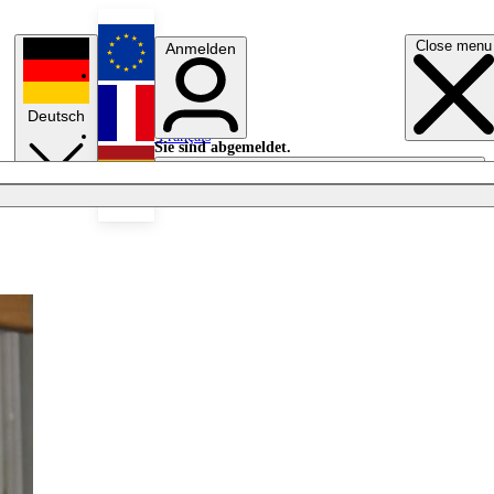
Close menu
Anmelden
English
Deutsch
Français
Sie sind abgemeldet.
Anmelden
Licht aus
Español