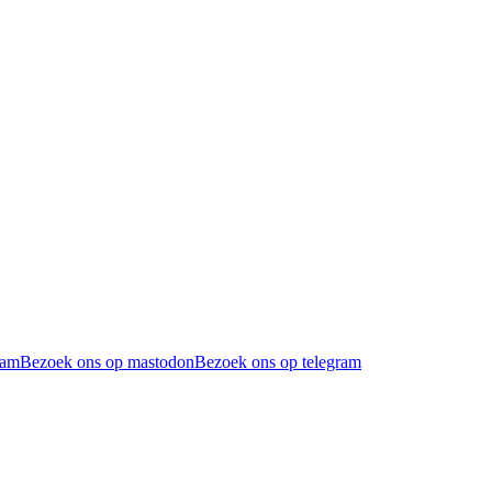
ram
Bezoek ons op mastodon
Bezoek ons op telegram