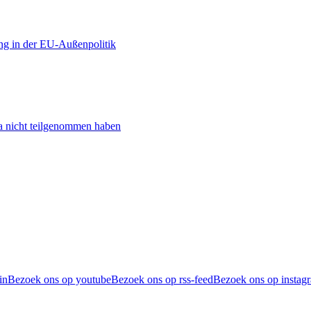
ng in der EU-Außenpolitik
ta nicht teilgenommen haben
in
Bezoek ons op youtube
Bezoek ons op rss-feed
Bezoek ons op instag