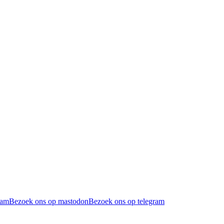
ram
Bezoek ons op mastodon
Bezoek ons op telegram