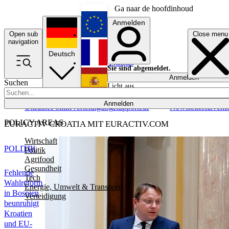
Ga naar de hoofdinhoud
Anmelden
Open sub
Close menu
English
navigation
Deutsch
Français
Sie sind abgemeldet.
Anmelden
Suchen
Licht aus
Español
Anmelden
Ukraine
Politik
Verteidigung
Rapporteur
Newsletters
Event
POLICY AREAS
EURACTIV CROATIA MIT EURACTIV.COM
Wirtschaft
POLITIK
Politik
Agrifood
Gesundheit
Fehlende
Tech
Wahlreform
Energie, Umwelt & Transport
in Bosnien
Verteidigung
beunruhigt
Kroatien
und EU-