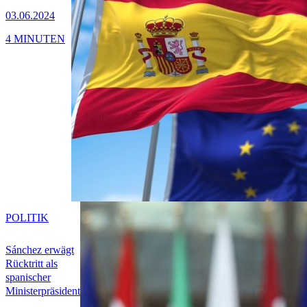
03.06.2024
4 MINUTEN
POLITIK
Sánchez erwägt
Rücktritt als
spanischer
Ministerpräsident