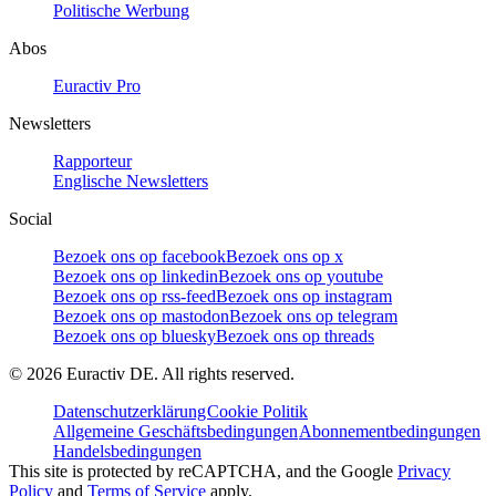
Politische Werbung
Abos
Euractiv Pro
Newsletters
Rapporteur
Englische Newsletters
Social
Bezoek ons op facebook
Bezoek ons op x
Bezoek ons op linkedin
Bezoek ons op youtube
Bezoek ons op rss-feed
Bezoek ons op instagram
Bezoek ons op mastodon
Bezoek ons op telegram
Bezoek ons op bluesky
Bezoek ons op threads
©
2026
Euractiv DE. All rights reserved.
Datenschutzerklärung
Cookie Politik
Allgemeine Geschäftsbedingungen
Abonnementbedingungen
Handelsbedingungen
This site is protected by reCAPTCHA, and the Google
Privacy
Policy
and
Terms of Service
apply.