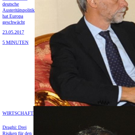
deutsche
Austeritätspolitik
hat Europa
geschwächt
23.05.2017
5 MINUTEN
WIRTSCHAFT
Draghi: Drei
Risiken für den