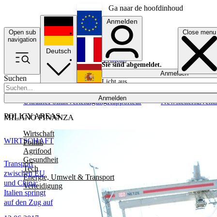
Ga naar de hoofdinhoud
Anmelden
Open sub
Close menu
English
navigation
Deutsch
Français
Sie sind abgemeldet.
Anmelden
Suchen
Licht aus
Español
Anmelden
Ukraine
Politik
Verteidigung
Rapporteur
Newsletters
Event
POLICY AREAS
MILANO FINANZA
Wirtschaft
WIRTSCHAFT
Politik
Agrifood
Gesundheit
Transport
Tech
zwischen EU
Energie, Umwelt & Transport
und China:
Verteidigung
Italien springt
auf den Zug auf