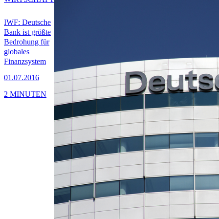
IWF: Deutsche
Bank ist größte
Bedrohung für
globales
Finanzsystem
01.07.2016
2 MINUTEN