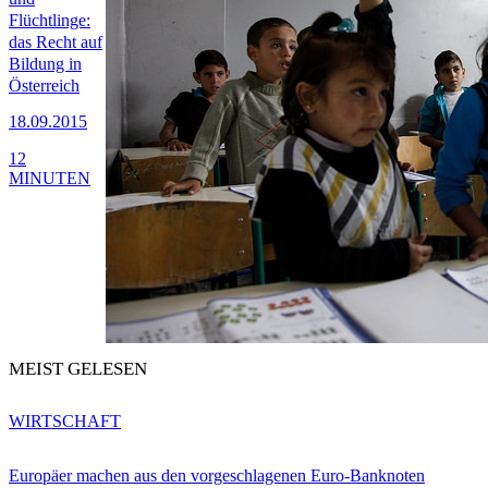
Flüchtlinge:
das Recht auf
Bildung in
Österreich
18.09.2015
12
MINUTEN
MEIST GELESEN
WIRTSCHAFT
Europäer machen aus den vorgeschlagenen Euro-Banknoten