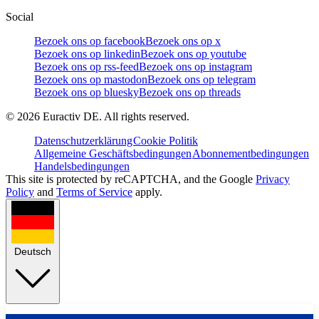
Social
Bezoek ons op facebook
Bezoek ons op x
Bezoek ons op linkedin
Bezoek ons op youtube
Bezoek ons op rss-feed
Bezoek ons op instagram
Bezoek ons op mastodon
Bezoek ons op telegram
Bezoek ons op bluesky
Bezoek ons op threads
©
2026
Euractiv DE. All rights reserved.
Datenschutzerklärung
Cookie Politik
Allgemeine Geschäftsbedingungen
Abonnementbedingungen
Handelsbedingungen
This site is protected by reCAPTCHA, and the Google
Privacy
Policy
and
Terms of Service
apply.
Deutsch