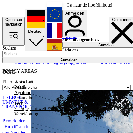
Ga naar de hoofdinhoud
Anmelden
Open sub
Close menu
English
navigation
Deutsch
Français
Sie sind abgemeldet.
Anmelden
Suchen
Licht aus
Español
Anmelden
Ukraine
Politik
Verteidigung
Rapporteur
Newsletters
Event
POLICY AREAS
ÖGFE
Wirtschaft
Filter by section
Politik
Agrifood
ENERGIE,
Gesundheit
UMWELT &
Tech
TRANSPORT
Energie, Umwelt & Transport
Verteidigung
Bewirkt der
„Brexit“ auch
den Ausstieg