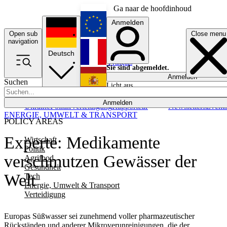
Ga naar de hoofdinhoud
Anmelden
Open sub
Close menu
English
navigation
Deutsch
Français
Sie sind abgemeldet.
Anmelden
Suchen
Licht aus
Español
Anmelden
Ukraine
Politik
Verteidigung
Rapporteur
Newsletters
Event
ENERGIE, UMWELT & TRANSPORT
POLICY AREAS
Experte: Medikamente
Wirtschaft
Politik
verschmutzen Gewässer der
Agrifood
Gesundheit
Welt
Tech
Energie, Umwelt & Transport
Verteidigung
Europas Süßwasser sei zunehmend voller pharmazeutischer
Rückständen und anderer Mikroverunreinigungen, die der