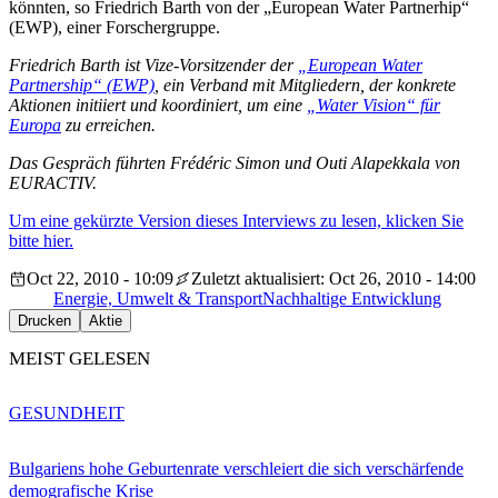
könnten, so Friedrich Barth von der „European Water Partnerhip“
(EWP), einer Forschergruppe.
Friedrich Barth ist Vize-Vorsitzender der
„European Water
Partnership“ (EWP)
, ein Verband mit Mitgliedern, der konkrete
Aktionen initiiert und koordiniert, um eine
„Water Vision“ für
Europa
zu erreichen.
Das Gespräch führten Frédéric Simon und Outi Alapekkala von
EURACTIV.
Um eine gekürzte Version dieses Interviews zu lesen, klicken Sie
bitte hier.
Oct 22, 2010 - 10:09
Zuletzt aktualisiert: Oct 26, 2010 - 14:00
Energie, Umwelt & Transport
Nachhaltige Entwicklung
Drucken
Aktie
MEIST GELESEN
GESUNDHEIT
Bulgariens hohe Geburtenrate verschleiert die sich verschärfende
demografische Krise