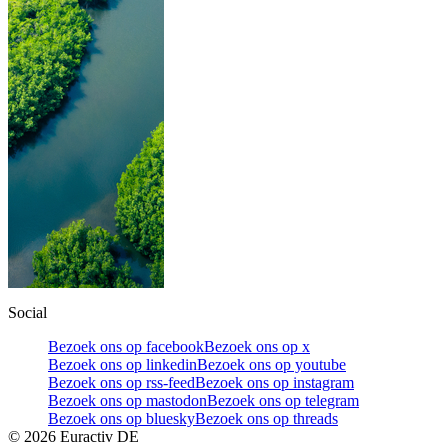
Social
Bezoek ons op facebook
Bezoek ons op x
Bezoek ons op linkedin
Bezoek ons op youtube
Bezoek ons op rss-feed
Bezoek ons op instagram
Bezoek ons op mastodon
Bezoek ons op telegram
Bezoek ons op bluesky
Bezoek ons op threads
©
2026
Euractiv DE