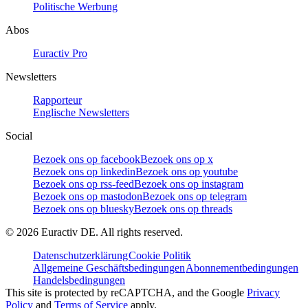
Politische Werbung
Abos
Euractiv Pro
Newsletters
Rapporteur
Englische Newsletters
Social
Bezoek ons op facebook
Bezoek ons op x
Bezoek ons op linkedin
Bezoek ons op youtube
Bezoek ons op rss-feed
Bezoek ons op instagram
Bezoek ons op mastodon
Bezoek ons op telegram
Bezoek ons op bluesky
Bezoek ons op threads
©
2026
Euractiv DE. All rights reserved.
Datenschutzerklärung
Cookie Politik
Allgemeine Geschäftsbedingungen
Abonnementbedingungen
Handelsbedingungen
This site is protected by reCAPTCHA, and the Google
Privacy
Policy
and
Terms of Service
apply.