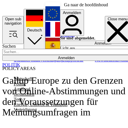
Ga naar de hoofdinhoud
Anmelden
Open sub
Close menu
English
navigation
Deutsch
Français
Sie sind abgemeldet.
Anmelden
Suchen
Licht aus
Español
Anmelden
Ukraine
Politik
Verteidigung
Rapporteur
Newsletters
Event
POLITIK
POLICY AREAS
Gallup Europe zu den Grenzen
Wirtschaft
Politik
von Online-Abstimmungen und
Agrifood
Gesundheit
den Voraussetzungen für
Tech
Energie, Umwelt & Transport
Meinungsumfragen im
Verteidigung