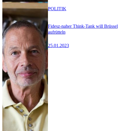
POLITIK
Fidesz-naher Think-Tank will Brüssel
aufrütteln
25.01.2023