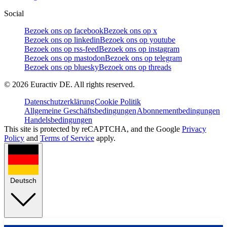
Social
Bezoek ons op facebook
Bezoek ons op x
Bezoek ons op linkedin
Bezoek ons op youtube
Bezoek ons op rss-feed
Bezoek ons op instagram
Bezoek ons op mastodon
Bezoek ons op telegram
Bezoek ons op bluesky
Bezoek ons op threads
©
2026
Euractiv DE. All rights reserved.
Datenschutzerklärung
Cookie Politik
Allgemeine Geschäftsbedingungen
Abonnementbedingungen
Handelsbedingungen
This site is protected by reCAPTCHA, and the Google
Privacy
Policy
and
Terms of Service
apply.
Deutsch