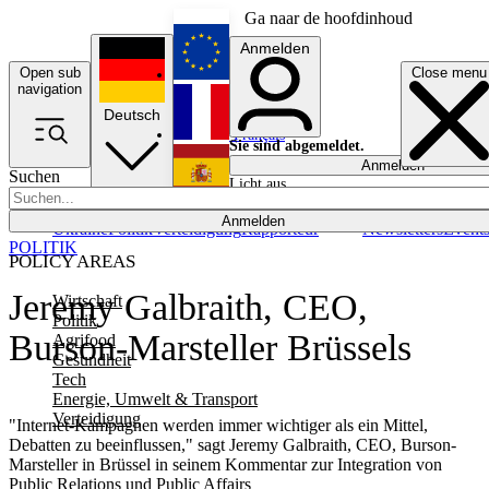
Ga naar de hoofdinhoud
Anmelden
Open sub
Close menu
English
navigation
Deutsch
Français
Sie sind abgemeldet.
Anmelden
Suchen
Licht aus
Español
Anmelden
Ukraine
Politik
Verteidigung
Rapporteur
Newsletters
Event
POLITIK
POLICY AREAS
Jeremy Galbraith, CEO,
Wirtschaft
Politik
Burson-Marsteller Brüssels
Agrifood
Gesundheit
Tech
Energie, Umwelt & Transport
Verteidigung
"Internet-Kampagnen werden immer wichtiger als ein Mittel,
Debatten zu beeinflussen," sagt Jeremy Galbraith, CEO, Burson-
Marsteller in Brüssel in seinem Kommentar zur Integration von
Public Relations und Public Affairs