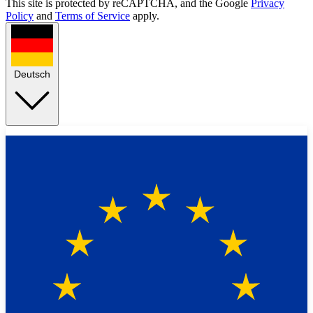
This site is protected by reCAPTCHA, and the Google
Privacy
Policy
and
Terms of Service
apply.
Deutsch