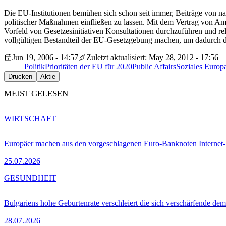
Die EU-Institutionen bemühen sich schon seit immer, Beiträge von n
politischer Maßnahmen einfließen zu lassen. Mit dem Vertrag von Amst
Vorfeld von Gesetzesinitiativen Konsultationen durchzuführen und re
vollgültigen Bestandteil der EU-Gesetzgebung machen, um dadurch die
Jun 19, 2006 - 14:57
Zuletzt aktualisiert: May 28, 2012 - 17:56
Politik
Prioritäten der EU für 2020
Public Affairs
Soziales Europ
Drucken
Aktie
MEIST GELESEN
WIRTSCHAFT
Europäer machen aus den vorgeschlagenen Euro-Banknoten Interne
25.07.2026
GESUNDHEIT
Bulgariens hohe Geburtenrate verschleiert die sich verschärfende dem
28.07.2026