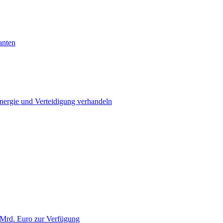
anten
Energie und Verteidigung verhandeln
 Mrd. Euro zur Verfügung