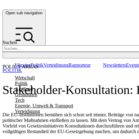
Open sub navigation
Suchen
Ukraine
Politik
Verteidigung
Rapporteur
Newsletters
Event
POLICY AREAS
POLITIK
Wirtschaft
Politik
Stakeholder-Konsultation: 
Agrifood
Gesundheit
Tech
Energie, Umwelt & Transport
Verteidigung
Die EU-Institutionen bemühen sich schon seit immer, Beiträge von n
politischer Maßnahmen einfließen zu lassen. Mit dem Vertrag von Amst
Vorfeld von Gesetzesinitiativen Konsultationen durchzuführen und re
vollgültigen Bestandteil der EU-Gesetzgebung machen, um dadurch die