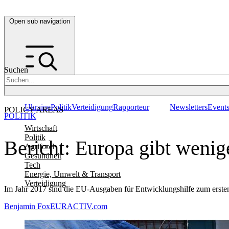
Open sub navigation
Suchen
Ukraine
Politik
Verteidigung
Rapporteur
Newsletters
Event
POLICY AREAS
POLITIK
Wirtschaft
Politik
Bericht: Europa gibt wenig
Agrifood
Gesundheit
Tech
Energie, Umwelt & Transport
Verteidigung
Im Jahr 2017 sind die EU-Ausgaben für Entwicklungshilfe zum ersten 
Benjamin Fox
EURACTIV.com