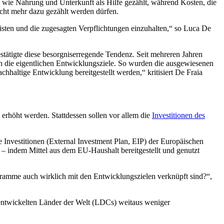
wie Nahrung und Unterkunft als Hilfe gezählt, während Kosten, die
icht mehr dazu gezählt werden dürfen.
sten und die zugesagten Verpflichtungen einzuhalten,“ so Luca De
stätigte diese besorgniserregende Tendenz. Seit mehreren Jahren
ern die eigentlichen Entwicklungsziele. So wurden die ausgewiesenen
hhaltige Entwicklung bereitgestellt werden,“ kritisiert De Fraia
erhöht werden. Stattdessen sollen vor allem die
Investitionen des
Investitionen (External Investment Plan, EIP) der Europäischen
n – indem Mittel aus dem EU-Haushalt bereitgestellt und genutzt
rogramme auch wirklich mit den Entwicklungszielen verknüpft sind?“,
 entwickelten Länder der Welt (LDCs) weitaus weniger