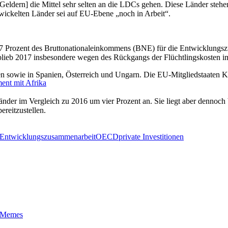
Geldern] die Mittel sehr selten an die LDCs gehen. Diese Länder stehen 
twickelten Länder sei auf EU-Ebene „noch in Arbeit“.
,7 Prozent des Bruttonationaleinkommens (BNE) für die Entwicklungszus
ieb 2017 insbesondere wegen des Rückgangs der Flüchtlingskosten im 
en sowie in Spanien, Österreich und Ungarn. Die EU-Mitgliedstaaten K
ent mit Afrika
Länder im Vergleich zu 2016 um vier Prozent an. Sie liegt aber dennoc
ereitzustellen.
Entwicklungszusammenarbeit
OECD
private Investitionen
t-Memes