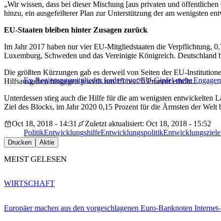
„Wir wissen, dass bei dieser Mischung [aus privaten und öffentlichen 
hinzu, ein ausgefeilterer Plan zur Unterstützung der am wenigsten en
EU-Staaten bleiben hinter Zusagen zurück
Im Jahr 2017 haben nur vier EU-Mitgliedstaaten die Verpflichtung, 0
Luxemburg, Schweden und das Vereinigte Königreich. Deutschland bl
Die größten Kürzungen gab es derweil von Seiten der EU-Institution
Ex-Regierungsmitglieder fordern vor EU-Gipfel mehr Engagem
Hilfsausgaben hingegen jeweils um 15 bis 20 Prozent erhöht.
Unterdessen stieg auch die Hilfe für die am wenigsten entwickelten 
Ziel des Blocks, im Jahr 2020 0,15 Prozent für die Ärmsten der Welt b
Oct 18, 2018 - 14:31
Zuletzt aktualisiert: Oct 18, 2018 - 15:52
Politik
Entwicklungshilfe
Entwicklungspolitik
Entwicklungsziele
Drucken
Aktie
MEIST GELESEN
WIRTSCHAFT
Europäer machen aus den vorgeschlagenen Euro-Banknoten Interne