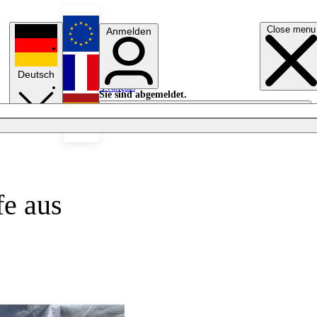
Close menu
Anmelden
English
Deutsch
Français
Sie sind abgemeldet.
Anmelden
Licht aus
Español
fe aus