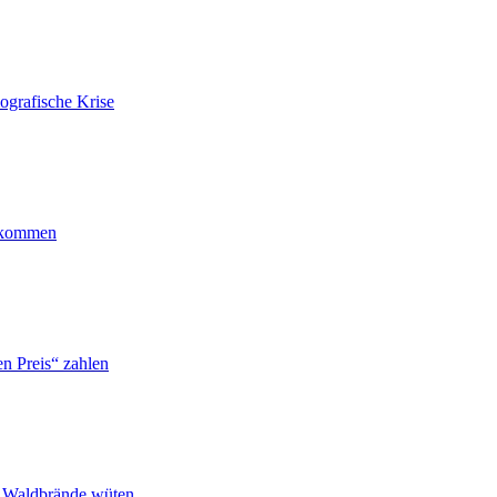
ografische Krise
ankommen
n Preis“ zahlen
n Waldbrände wüten