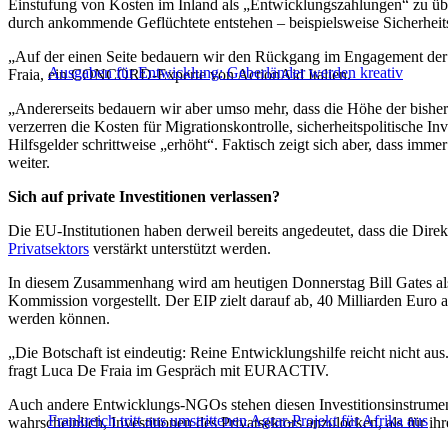
Einstufung von Kosten im Inland als „Entwicklungszahlungen“ zu üb
durch ankommende Geflüchtete entstehen – beispielsweise Sicherheits
„Auf der einen Seite bedauern wir den Rückgang im Engagement der E
Ausgaben für Entwicklung: Geberländer werden kreativ
Fraia, ein CONCORD-Experte von ActionAid Italien.
„Andererseits bedauern wir aber umso mehr, dass die Höhe der bisher
verzerren die Kosten für Migrationskontrolle, sicherheitspolitische 
Hilfsgelder schrittweise „erhöht“. Faktisch zeigt sich aber, dass im
weiter.
Sich auf private Investitionen verlassen?
Die EU-Institutionen haben derweil bereits angedeutet, dass die Dir
Privatsektors
verstärkt unterstützt werden.
In diesem Zusammenhang wird am heutigen Donnerstag Bill Gates als 
Kommission vorgestellt. Der EIP zielt darauf ab, 40 Milliarden Euro 
werden können.
„Die Botschaft ist eindeutig: Reine Entwicklungshilfe reicht nicht au
fragt Luca De Fraia im Gespräch mit EURACTIV.
Auch andere Entwicklungs-NGOs stehen diesen Investitionsinstrumente
Frankreich tritt aus umstrittenen Agrar-Projekt für Afrika aus
wahrscheinlich, Investitionen des Privatsektors anzulocken, als für 