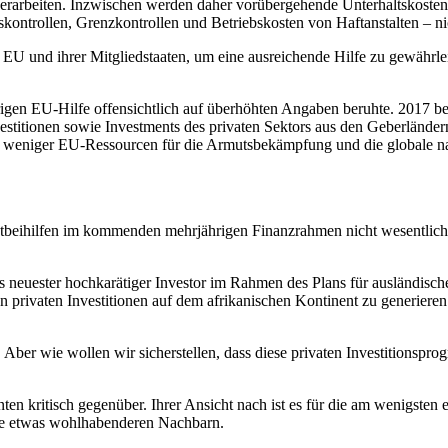
erarbeiten. Inzwischen werden daher vorübergehende Unterhaltskosten 
kontrollen, Grenzkontrollen und Betriebskosten von Haftanstalten – n
U und ihrer Mitgliedstaaten, um eine ausreichende Hilfe zu gewährlei
igen EU-Hilfe offensichtlich auf überhöhten Angaben beruhte. 2017 be
Investitionen sowie Investments des privaten Sektors aus den Geberländ
mer weniger EU-Ressourcen für die Armutsbekämpfung und die globale nac
ektbeihilfen im kommenden mehrjährigen Finanzrahmen nicht wesentlich 
neuester hochkarätiger Investor im Rahmen des Plans für ausländische 
an privaten Investitionen auf dem afrikanischen Kontinent zu generiere
s. Aber wie wollen wir sicherstellen, dass diese privaten Investitionsp
n kritisch gegenüber. Ihrer Ansicht nach ist es für die am wenigsten
ihre etwas wohlhabenderen Nachbarn.