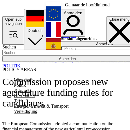
Ga naar de hoofdinhoud
Anmelden
Open sub
Close menu
English
navigation
Deutsch
Français
Sie sind abgemeldet.
Anmelden
Suchen
Licht aus
Español
Anmelden
Ukraine
Politik
Verteidigung
Rapporteur
Newsletters
Event
POLITIK
POLICY AREAS
Commission proposes new
Wirtschaft
Politik
agriculture funding rules for
Agrifood
Gesundheit
candidates
Tech
Energie, Umwelt & Transport
Verteidigung
The European Commission adopted a communication on the
financial management of the new agricultural pre-accession