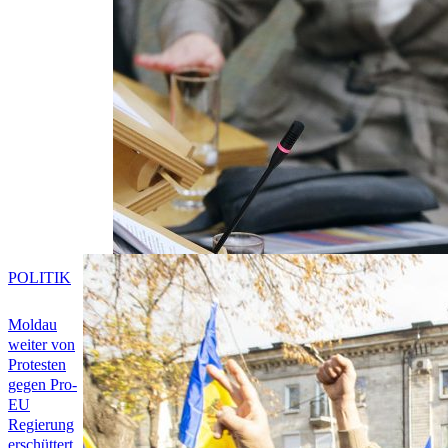
POLITIK
Moldau
weiter von
Protesten
gegen Pro-
EU
Regierung
erschüttert