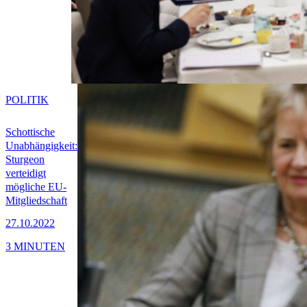
POLITIK
Schottische
Unabhängigkeit:
Sturgeon
verteidigt
mögliche EU-
Mitgliedschaft
27.10.2022
3 MINUTEN