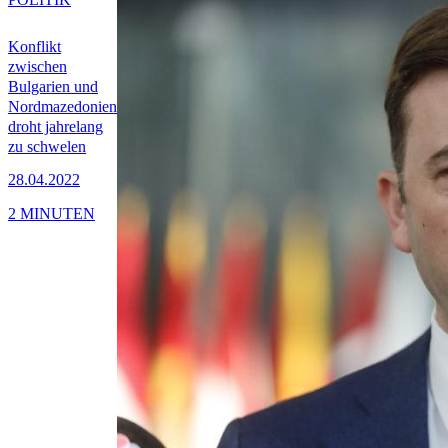
Konflikt
zwischen
Bulgarien und
Nordmazedonien
droht jahrelang
zu schwelen
28.04.2022
2 MINUTEN