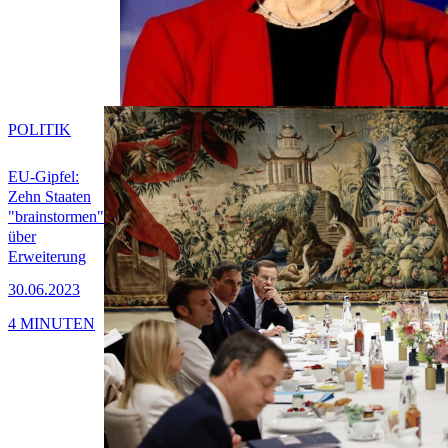
POLITIK
EU-Gipfel:
Zehn Staaten
"brainstormen"
über
Erweiterung
30.06.2023
4 MINUTEN