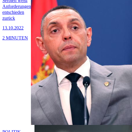
Serbien weist
Anforderungen
entschieden
zurück
13.10.2022
2 MINUTEN
POLITIK