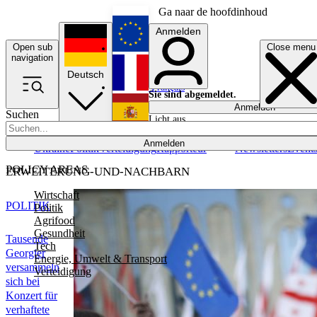
Ga naar de hoofdinhoud
Anmelden
Open sub
Close menu
English
navigation
Deutsch
Français
Sie sind abgemeldet.
Anmelden
Suchen
Licht aus
Español
Anmelden
Ukraine
Politik
Verteidigung
Rapporteur
Newsletters
Event
POLICY AREAS
ERWEITERUNG-UND-NACHBARN
Wirtschaft
POLITIK
Politik
Agrifood
Gesundheit
Tausende
Tech
Georgier
Energie, Umwelt & Transport
versammeln
Verteidigung
sich bei
Konzert für
verhaftete