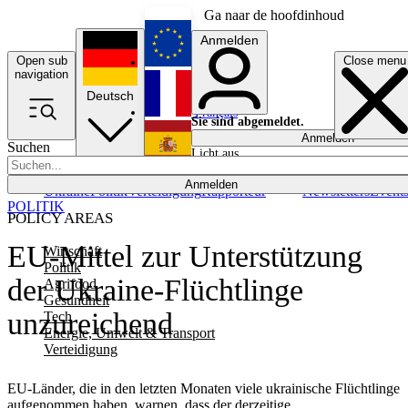
Ga naar de hoofdinhoud
Anmelden
Open sub
Close menu
English
navigation
Deutsch
Français
Sie sind abgemeldet.
Anmelden
Suchen
Licht aus
Español
Anmelden
Ukraine
Politik
Verteidigung
Rapporteur
Newsletters
Event
POLITIK
POLICY AREAS
EU-Mittel zur Unterstützung
Wirtschaft
Politik
der Ukraine-Flüchtlinge
Agrifood
Gesundheit
unzureichend
Tech
Energie, Umwelt & Transport
Verteidigung
EU-Länder, die in den letzten Monaten viele ukrainische Flüchtlinge
aufgenommen haben, warnen, dass der derzeitige