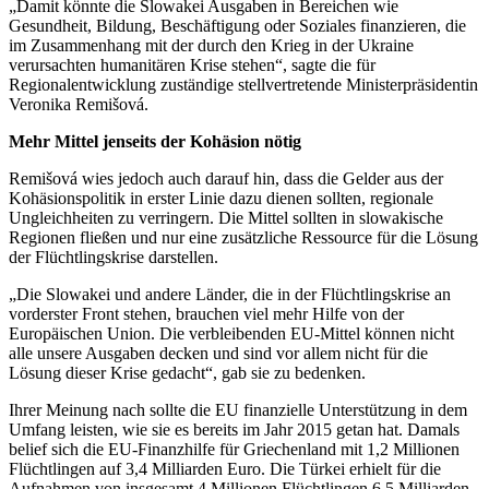
„Damit könnte die Slowakei Ausgaben in Bereichen wie
Gesundheit, Bildung, Beschäftigung oder Soziales finanzieren, die
im Zusammenhang mit der durch den Krieg in der Ukraine
verursachten humanitären Krise stehen“, sagte die für
Regionalentwicklung zuständige stellvertretende Ministerpräsidentin
Veronika Remišová.
Mehr Mittel jenseits der Kohäsion nötig
Remišová wies jedoch auch darauf hin, dass die Gelder aus der
Kohäsionspolitik in erster Linie dazu dienen sollten, regionale
Ungleichheiten zu verringern. Die Mittel sollten in slowakische
Regionen fließen und nur eine zusätzliche Ressource für die Lösung
der Flüchtlingskrise darstellen.
„Die Slowakei und andere Länder, die in der Flüchtlingskrise an
vorderster Front stehen, brauchen viel mehr Hilfe von der
Europäischen Union. Die verbleibenden EU-Mittel können nicht
alle unsere Ausgaben decken und sind vor allem nicht für die
Lösung dieser Krise gedacht“, gab sie zu bedenken.
Ihrer Meinung nach sollte die EU finanzielle Unterstützung in dem
Umfang leisten, wie sie es bereits im Jahr 2015 getan hat. Damals
belief sich die EU-Finanzhilfe für Griechenland mit 1,2 Millionen
Flüchtlingen auf 3,4 Milliarden Euro. Die Türkei erhielt für die
Aufnahmen von insgesamt 4 Millionen Flüchtlingen 6,5 Milliarden