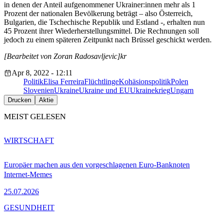
in denen der Anteil aufgenommener Ukrainer:innen mehr als 1
Prozent der nationalen Bevölkerung beträgt – also Österreich,
Bulgarien, die Tschechische Republik und Estland -, erhalten nun
45 Prozent ihrer Wiederherstellungsmittel. Die Rechnungen soll
jedoch zu einem späteren Zeitpunkt nach Brüssel geschickt werden.
[Bearbeitet von Zoran Radosavljevic]kr
Apr 8, 2022 - 12:11
Politik
Elisa Ferreira
Flüchtlinge
Kohäsionspolitik
Polen
Slovenien
Ukraine
Ukraine und EU
Ukrainekrieg
Ungarn
Drucken
Aktie
MEIST GELESEN
WIRTSCHAFT
Europäer machen aus den vorgeschlagenen Euro-Banknoten
Internet-Memes
25.07.2026
GESUNDHEIT