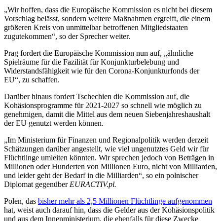
„Wir hoffen, dass die Europäische Kommission es nicht bei diesem
Vorschlag belässt, sondern weitere Maßnahmen ergreift, die einem
größeren Kreis von unmittelbar betroffenen Mitgliedstaaten
zugutekommen“, so der Sprecher weiter.
Prag fordert die Europäische Kommission nun auf, „ähnliche
Spielräume für die Fazilität für Konjunkturbelebung und
Widerstandsfähigkeit wie für den Corona-Konjunkturfonds der
EU“, zu schaffen.
Darüber hinaus fordert Tschechien die Kommission auf, die
Kohäsionsprogramme für 2021-2027 so schnell wie möglich zu
genehmigen, damit die Mittel aus dem neuen Siebenjahreshaushalt
der EU genutzt werden können.
„Im Ministerium für Finanzen und Regionalpolitik werden derzeit
Schätzungen darüber angestellt, wie viel ungenutztes Geld wir für
Flüchtlinge umleiten könnten. Wir sprechen jedoch von Beträgen in
Millionen oder Hunderten von Millionen Euro, nicht von Milliarden,
und leider geht der Bedarf in die Milliarden“, so ein polnischer
Diplomat gegenüber
EURACTIV.pl.
Polen, das
bisher mehr als 2,5 Millionen Flüchtlinge aufgenommen
hat, weist auch darauf hin, dass die Gelder aus der Kohäsionspolitik
und aus dem Innenministerium, die ebenfalls für diese Zwecke