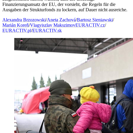
Finanzierungsansatz der EU, der vorsieht, die Regeln für die
Ausgaben der Strukturfonds zu lockern, auf Dauer nicht ausreiche.
Alexandra Brzozowski
/
Aneta Zachová
/
Bartosz Sieniawski
/
Marián Koreň
/
Vlagyiszlav Makszimov
EURACTIV.cz
/
EURACTIV.pl
/
EURACTIV.sk