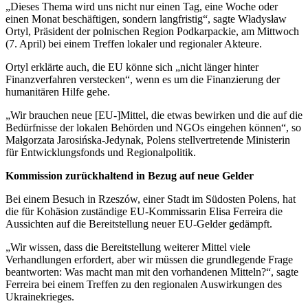
„Dieses Thema wird uns nicht nur einen Tag, eine Woche oder
einen Monat beschäftigen, sondern langfristig“, sagte Władysław
Ortyl, Präsident der polnischen Region Podkarpackie, am Mittwoch
(7. April) bei einem Treffen lokaler und regionaler Akteure.
Ortyl erklärte auch, die EU könne sich „nicht länger hinter
Finanzverfahren verstecken“, wenn es um die Finanzierung der
humanitären Hilfe gehe.
„Wir brauchen neue [EU-]Mittel, die etwas bewirken und die auf die
Bedürfnisse der lokalen Behörden und NGOs eingehen können“, so
Małgorzata Jarosińska-Jedynak, Polens stellvertretende Ministerin
für Entwicklungsfonds und Regionalpolitik.
Kommission zurückhaltend in Bezug auf neue Gelder
Bei einem Besuch in Rzeszów, einer Stadt im Südosten Polens, hat
die für Kohäsion zuständige EU-Kommissarin Elisa Ferreira die
Aussichten auf die Bereitstellung neuer EU-Gelder gedämpft.
„Wir wissen, dass die Bereitstellung weiterer Mittel viele
Verhandlungen erfordert, aber wir müssen die grundlegende Frage
beantworten: Was macht man mit den vorhandenen Mitteln?“, sagte
Ferreira bei einem Treffen zu den regionalen Auswirkungen des
Ukrainekrieges.