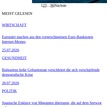
1
2
3
…
96
Nächste
MEIST GELESEN
WIRTSCHAFT
Europäer machen aus den vorgeschlagenen Euro-Banknoten
Internet-Memes
25.07.2026
GESUNDHEIT
Bulgariens hohe Geburtenrate verschleiert die sich verschärfende
demografische Krise
28.07.2026
POLITIK
Spanische Enklave von Migranten überrannt, die auf dem Seeweg