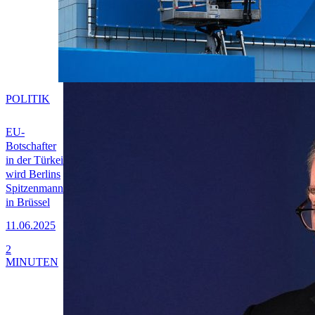
POLITIK
EU-
Botschafter
in der Türkei
wird Berlins
Spitzenmann
in Brüssel
11.06.2025
2
MINUTEN