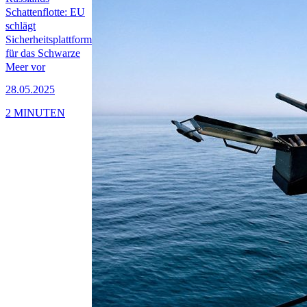
Schattenflotte: EU
schlägt
Sicherheitsplattform
für das Schwarze
Meer vor
28.05.2025
2 MINUTEN