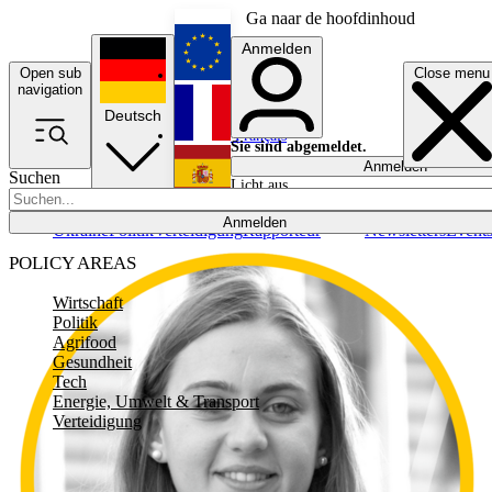
Ga naar de hoofdinhoud
Anmelden
Open sub
Close menu
English
navigation
Deutsch
Français
Sie sind abgemeldet.
Anmelden
Suchen
Licht aus
Español
Anmelden
Ukraine
Politik
Verteidigung
Rapporteur
Newsletters
Event
POLICY AREAS
Wirtschaft
Politik
Agrifood
Gesundheit
Tech
Energie, Umwelt & Transport
Verteidigung