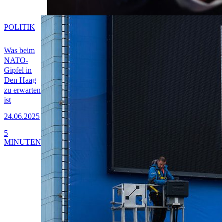
POLITIK
Was beim
NATO-
Gipfel in
Den Haag
zu erwarten
ist
24.06.2025
5
MINUTEN