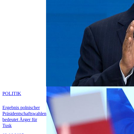
POLITIK
Ergebnis polnischer
Präsidentschaftswahlen
bedeutet Ärger für
Tusk