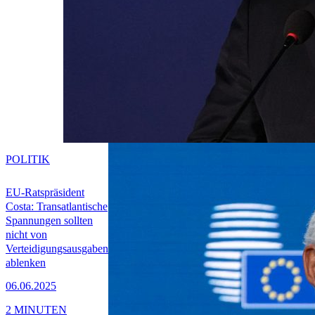
POLITIK
EU-Ratspräsident
Costa: Transatlantische
Spannungen sollten
nicht von
Verteidigungsausgaben
ablenken
06.06.2025
2 MINUTEN