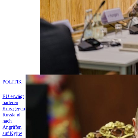
POLITIK
EU erwägt
härteren
Kurs gegen
Russland
nach
Angriffen
auf Kyjiw