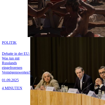
POLITIK
Debatte in der EU:
Was tun mit
Russlands
eingefrorenen
Vermögenswerten?
01.09.2025
4 MINUTEN