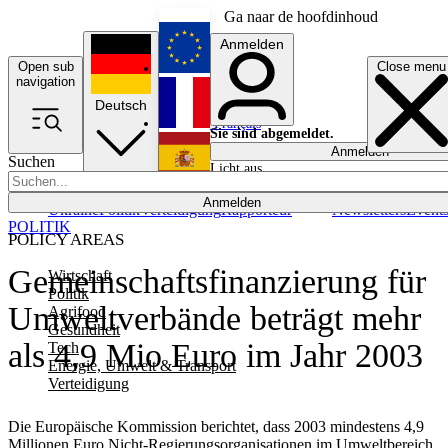
Ga naar de hoofdinhoud
Anmelden
Open sub
Close menu
English
navigation
Deutsch
Français
Sie sind abgemeldet.
Anmelden
Suchen
Licht aus
Español
Anmelden
Ukraine
Politik
Verteidigung
Rapporteur
Newsletters
Event
POLITIK
POLICY AREAS
Gemeinschaftsfinanzierung für
Wirtschaft
Politik
Umweltverbände beträgt mehr
Agrifood
Gesundheit
als 4,9 Mio Euro im Jahr 2003
Tech
Energie, Umwelt & Transport
Verteidigung
Die Europäische Kommission berichtet, dass 2003 mindestens 4,9
Millionen Euro Nicht-Regierungsorganisationen im Umweltbereich