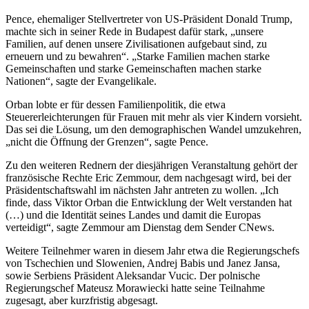
Pence, ehemaliger Stellvertreter von US-Präsident Donald Trump,
machte sich in seiner Rede in Budapest dafür stark, „unsere
Familien, auf denen unsere Zivilisationen aufgebaut sind, zu
erneuern und zu bewahren“. „Starke Familien machen starke
Gemeinschaften und starke Gemeinschaften machen starke
Nationen“, sagte der Evangelikale.
Orban lobte er für dessen Familienpolitik, die etwa
Steuererleichterungen für Frauen mit mehr als vier Kindern vorsieht.
Das sei die Lösung, um den demographischen Wandel umzukehren,
„nicht die Öffnung der Grenzen“, sagte Pence.
Zu den weiteren Rednern der diesjährigen Veranstaltung gehört der
französische Rechte Eric Zemmour, dem nachgesagt wird, bei der
Präsidentschaftswahl im nächsten Jahr antreten zu wollen. „Ich
finde, dass Viktor Orban die Entwicklung der Welt verstanden hat
(…) und die Identität seines Landes und damit die Europas
verteidigt“, sagte Zemmour am Dienstag dem Sender CNews.
Weitere Teilnehmer waren in diesem Jahr etwa die Regierungschefs
von Tschechien und Slowenien, Andrej Babis und Janez Jansa,
sowie Serbiens Präsident Aleksandar Vucic. Der polnische
Regierungschef Mateusz Morawiecki hatte seine Teilnahme
zugesagt, aber kurzfristig abgesagt.