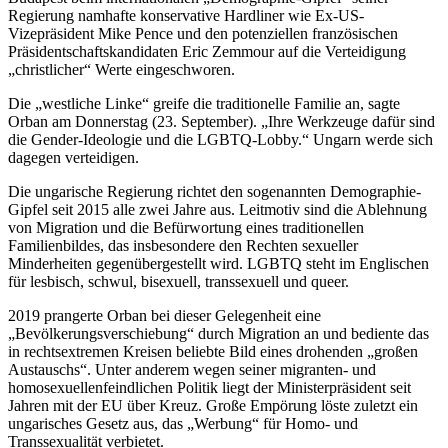
Regierung namhafte konservative Hardliner wie Ex-US-
Vizepräsident Mike Pence und den potenziellen französischen
Präsidentschaftskandidaten Eric Zemmour auf die Verteidigung
„christlicher“ Werte eingeschworen.
Die „westliche Linke“ greife die traditionelle Familie an, sagte
Orban am Donnerstag (23. September). „Ihre Werkzeuge dafür sind
die Gender-Ideologie und die LGBTQ-Lobby.“ Ungarn werde sich
dagegen verteidigen.
Die ungarische Regierung richtet den sogenannten Demographie-
Gipfel seit 2015 alle zwei Jahre aus. Leitmotiv sind die Ablehnung
von Migration und die Befürwortung eines traditionellen
Familienbildes, das insbesondere den Rechten sexueller
Minderheiten gegenübergestellt wird. LGBTQ steht im Englischen
für lesbisch, schwul, bisexuell, transsexuell und queer.
2019 prangerte Orban bei dieser Gelegenheit eine
„Bevölkerungsverschiebung“ durch Migration an und bediente das
in rechtsextremen Kreisen beliebte Bild eines drohenden „großen
Austauschs“. Unter anderem wegen seiner migranten- und
homosexuellenfeindlichen Politik liegt der Ministerpräsident seit
Jahren mit der EU über Kreuz. Große Empörung löste zuletzt ein
ungarisches Gesetz aus, das „Werbung“ für Homo- und
Transsexualität verbietet.