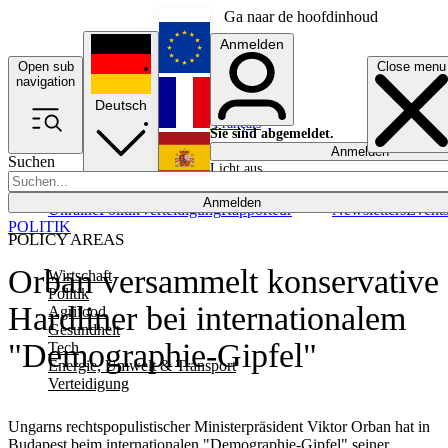
Ga naar de hoofdinhoud
Anmelden
Open sub
Close menu
English
navigation
Deutsch
Français
Sie sind abgemeldet.
Anmelden
Suchen
Licht aus
Español
Anmelden
Ukraine
Politik
Verteidigung
Rapporteur
Newsletters
Event
POLITIK
POLICY AREAS
Orban versammelt konservative
Wirtschaft
Politik
Hardliner bei internationalem
Agrifood
Gesundheit
"Demographie-Gipfel"
Tech
Energie, Umwelt & Transport
Verteidigung
Ungarns rechtspopulistischer Ministerpräsident Viktor Orban hat in
Budapest beim internationalen "Demographie-Gipfel" seiner