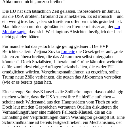
Abkommen nicht „umzuschreiben“.
Die EU hat sich tatsächlich Zeit gelassen, insbesondere im Januar,
als die USA drohten, Grönland zu annektieren. Es ist ironisch – und
ein wenig trostlos –, dass sich seitdem offenbar nichts geändert hat.
Man höre sich nur den grönländischen Premierminister an, der
am
Montag sagte
, dass sich Washingtons Absichten bezüglich der Insel
nicht geändert hätten.
Für manche hat das jedoch lange genug gedauert. Die EVP-
Berichterstatterin Željana Zovko
forderte
die Gesetzgeber auf, „rote
Linien zu überschreiten, die das Abkommen selbst untergraben
könnten“. Doch Sozialisten, Liberale und Grüne kämpfen weiterhin
dafür, zumindest einige Auflagen beizubehalten, die es der EU
ermöglichen würden, Vergeltungsmaßnahmen zu ergreifen, sollte
Trump neue Zölle verhängen, die gegen das Abkommen verstoßen
(wie er es bereits getan hat).
Eine strenge Sunrise-Klausel – die Zollbefreiungen davon abhängig
machen würde, dass die USA zuerst ihre Stahlzölle aufheben –
scheint nach Widerstand aus den Hauptstädten vom Tisch zu sein.
Doch laut mit den Gesprächen vertrauten Quellen diskutieren die
Verhandlungsführer eine mildere Fallback-Klausel, die an die
Einhaltung der Verpflichtungen durch Washington geknüpft ist. Eine
Schutzmaßnahme ist bereits festgeschrieben: ein Mechanismus, der