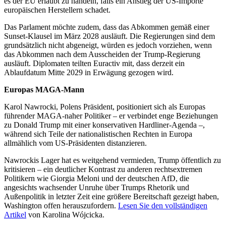
es der EU erlaubt zu handeln, falls ein Anstieg der US-Importe
europäischen Herstellern schadet.
Das Parlament möchte zudem, dass das Abkommen gemäß einer
Sunset-Klausel im März 2028 ausläuft. Die Regierungen sind dem
grundsätzlich nicht abgeneigt, würden es jedoch vorziehen, wenn
das Abkommen nach dem Ausscheiden der Trump-Regierung
ausläuft. Diplomaten teilten Euractiv mit, dass derzeit ein
Ablaufdatum Mitte 2029 in Erwägung gezogen wird.
Europas MAGA-Mann
Karol Nawrocki, Polens Präsident, positioniert sich als Europas
führender MAGA-naher Politiker – er verbindet enge Beziehungen
zu Donald Trump mit einer konservativen Hardliner-Agenda –,
während sich Teile der nationalistischen Rechten in Europa
allmählich vom US-Präsidenten distanzieren.
Nawrockis Lager hat es weitgehend vermieden, Trump öffentlich zu
kritisieren – ein deutlicher Kontrast zu anderen rechtsextremen
Politikern wie Giorgia Meloni und der deutschen AfD, die
angesichts wachsender Unruhe über Trumps Rhetorik und
Außenpolitik in letzter Zeit eine größere Bereitschaft gezeigt haben,
Washington offen herauszufordern.
Lesen Sie den vollständigen
Artikel
von Karolina Wójcicka.