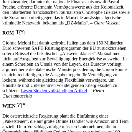
Justizbeamter, darunter der nationale Finanzstaatsanwalt Pascal
Prache, erörterte Darmanin Vermögenswerte aus der Kolonialzeit,
den inhaftierten französischen Journalisten Christophe Gleizes sowie
die Zusammenarbeit gegen das in Marseille ansässige algerische
kriminelle Netzwerk, bekannt als „DZ-Mafia“. –
Clara Vassent
ROM
🇮🇹
Giorgia Meloni hat damit gedroht, Italien aus dem 150 Milliarden
Euro schweren SAFE-Rüstungsprogramm der EU zurückzuziehen,
sofern Brüssel die fiskalischen „Ausweichklausel“-Maßnahmen
nicht auf Ausgaben zur Bewältigung der Energiekrise ausweitet. In
einem Schreiben an Ursula von der Leyen, das Euractiv vorliegt,
argumentierte die italienische Ministerpräsidentin, die Union könne
es nicht rechtfertigen, die Ausgabenregeln für Verteidigung zu
lockern, während sie gleichzeitig Flexibilität verweigere, um
Haushalte und Unternehmen vor steigenden Energiekosten zu
schützen.
Lesen Sie den vollständigen Artikel
. –
Pietro
Guastamacchia
WIEN
🇦🇹
Die österreichische Regierung plant die Einführung einer
„Paketsteuer“, die auf große Online-Händler wie Amazon und Temu
abzielt. Dem Vorschlag zufolge müssten Unternehmen, die in
Österreich einen jährlichen Online-Umsatz von mindestens 100