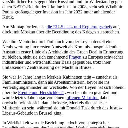
versöhnlicher Kurs gegenüber Russland und ihr Widerstand gegen
einen NATO-Beitritt der Ukraine im Jahr 2008, steht seit Wladimir
Putins großangelegter Invasion im Jahr 2022 unter anhaltender
Kritik.
Am Montag forderte sie
die EU-Staats- und Regierungschefs
auf,
direkt mit Moskau über die Beendigung des Krieges zu sprechen.
Wie ihre Mentorin durchläuft auch von der Leyen derzeit eine
Neubewertung ihrer ersten Amtszeit als Kommissionspräsidentin.
Anstatt in erster Linie als Architektin des Green Deal in Erinnerung
zu bleiben, sieht sie sich zunehmend
Fragen
zu Europas schwacher
industrieller und wirtschaftlicher Basis gegenüber, trotz ihrer
umfassenden Zentralisierung der Macht in Brüssel.
Sie war 14 Jahre lang in Merkels Kabinetten tätig – zunächst als
Familienministerin, dann als Arbeitsministerin, bevor sie ins
Verteidigungsministerium wechselte. Von der Leyen hat sich lobend
über die
Freude und Herzlichkeit“
zwischen ihnen geäußert und
wurde letztes Jahr sogar von einem
offenen Mikrofon
dabei
erwischt, wie sie sich damit brüstete, Merkels dienstälteste
Ministerin zu sein, während sie mit Donald Tusk durch das Justus-
Lipsius-Gebäude in Brüssel ging.
In Wirklichkeit war die Beziehung jedoch von strategischer
Loyalität seitens von der Leyen geprägt. Merkel war nicht immer