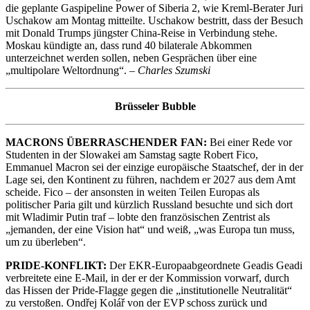
die geplante Gaspipeline Power of Siberia 2, wie Kreml-Berater Juri
Uschakow am Montag mitteilte. Uschakow bestritt, dass der Besuch
mit Donald Trumps jüngster China-Reise in Verbindung stehe.
Moskau kündigte an, dass rund 40 bilaterale Abkommen
unterzeichnet werden sollen, neben Gesprächen über eine
„multipolare Weltordnung“. –
Charles Szumski
Brüsseler Bubble
MACRONS ÜBERRASCHENDER FAN:
Bei einer Rede vor
Studenten in der Slowakei am Samstag sagte Robert Fico,
Emmanuel Macron sei der einzige europäische Staatschef, der in der
Lage sei, den Kontinent zu führen, nachdem er 2027 aus dem Amt
scheide. Fico – der ansonsten in weiten Teilen Europas als
politischer Paria gilt und kürzlich Russland besuchte und sich dort
mit Wladimir Putin traf – lobte den französischen Zentrist als
„jemanden, der eine Vision hat“ und weiß, „was Europa tun muss,
um zu überleben“.
PRIDE-KONFLIKT:
Der EKR-Europaabgeordnete Geadis Geadi
verbreitete eine E-Mail, in der er der Kommission vorwarf, durch
das Hissen der Pride-Flagge gegen die „institutionelle Neutralität“
zu verstoßen. Ondřej Kolář von der EVP schoss zurück und