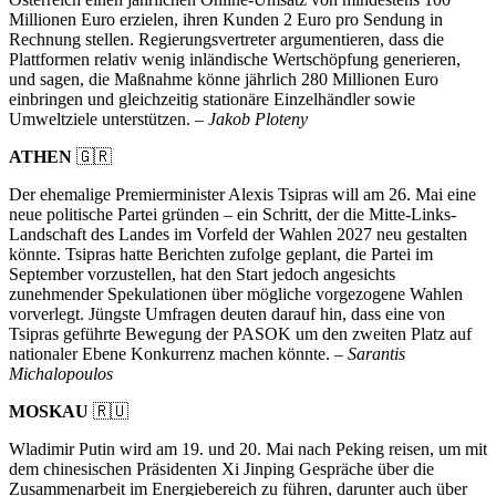
Millionen Euro erzielen, ihren Kunden 2 Euro pro Sendung in
Rechnung stellen. Regierungsvertreter argumentieren, dass die
Plattformen relativ wenig inländische Wertschöpfung generieren,
und sagen, die Maßnahme könne jährlich 280 Millionen Euro
einbringen und gleichzeitig stationäre Einzelhändler sowie
Umweltziele unterstützen. –
Jakob Ploteny
ATHEN
🇬🇷
Der ehemalige Premierminister Alexis Tsipras will am 26. Mai eine
neue politische Partei gründen – ein Schritt, der die Mitte-Links-
Landschaft des Landes im Vorfeld der Wahlen 2027 neu gestalten
könnte. Tsipras hatte Berichten zufolge geplant, die Partei im
September vorzustellen, hat den Start jedoch angesichts
zunehmender Spekulationen über mögliche vorgezogene Wahlen
vorverlegt. Jüngste Umfragen deuten darauf hin, dass eine von
Tsipras geführte Bewegung der PASOK um den zweiten Platz auf
nationaler Ebene Konkurrenz machen könnte. –
Sarantis
Michalopoulos
MOSKAU
🇷🇺
Wladimir Putin wird am 19. und 20. Mai nach Peking reisen, um mit
dem chinesischen Präsidenten Xi Jinping Gespräche über die
Zusammenarbeit im Energiebereich zu führen, darunter auch über