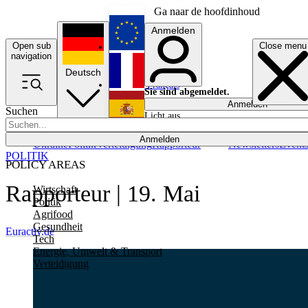
Ga naar de hoofdinhoud
Anmelden
Open sub
Close menu
English
navigation
Deutsch
Français
Sie sind abgemeldet.
Anmelden
Suchen
Licht aus
Español
Anmelden
Ukraine
Politik
Verteidigung
Rapporteur
Newsletters
Event
POLITIK
POLICY AREAS
Rapporteur | 19. Mai
Wirtschaft
Politik
Agrifood
Gesundheit
Euractiv.de
Tech
Energie, Umwelt & Transport
Verteidigung