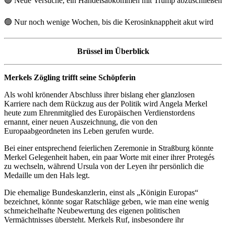
🟢
Neue Versuche, ein Handelsabkommen mit Trump abzuschließen
🟢
Nur noch wenige Wochen, bis die Kerosinknappheit akut wird
Brüssel im Überblick
Merkels Zögling trifft seine Schöpferin
Als wohl krönender Abschluss ihrer bislang eher glanzlosen
Karriere nach dem Rückzug aus der Politik wird Angela Merkel
heute zum Ehrenmitglied des Europäischen Verdienstordens
ernannt, einer neuen Auszeichnung, die von den
Europaabgeordneten ins Leben gerufen wurde.
Bei einer entsprechend feierlichen Zeremonie in Straßburg könnte
Merkel Gelegenheit haben, ein paar Worte mit einer ihrer Protegés
zu wechseln, während Ursula von der Leyen ihr persönlich die
Medaille um den Hals legt.
Die ehemalige Bundeskanzlerin, einst als „Königin Europas“
bezeichnet, könnte sogar Ratschläge geben, wie man eine wenig
schmeichelhafte Neubewertung des eigenen politischen
Vermächtnisses übersteht. Merkels Ruf, insbesondere ihr