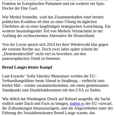
Fraktion im Europäischen Parlament und ein weiterer ein Spin-
Doctor der Fine Gael.
Wie Merkel feststellte, wird das Zusammenhalten einer breiten
politischen Koalition oft eher zu einer Übung im täglichen
Überleben als zu einer langfristigen strategischen Ausrichtung. Ein
weiterer beunruhigender Teil von Merkels Vermächtnis ist der
Aufstieg der rechtsextremen Alternative für Deutschland.
Von der Leyen sprach sich 2024 bei ihrer Wiederwahl klar gegen
die extreme Rechte aus. Doch zwei Jahre später scheint ihr
„Demokratieschild“ nicht viel zu bewirken, um den
paneuropäischen Trend zu bremsen.
Bernd Langes letzter Kampf
Laut Euractiv‘ Sofía Sánchez Manzanaro werden die EU-
Verhandlungsführer heute Abend in Straßburg – vielleicht zum
letzten Mal – wieder zusammenkommen, um einen gemeinsamen
Standpunkt zum Handelsabkommen mit den USA zu finden.
Wie üblich hat Washington Druck auf Brüssel ausgeübt, die Sache
endlich unter Dach und Fach zu bringen,
indem es
der EU vorwarf,
die Zollsenkungen hinauszuzögern, und die Abgeordneten unter der
Führung des Sozialdemokraten Bernd Lange warnte, das