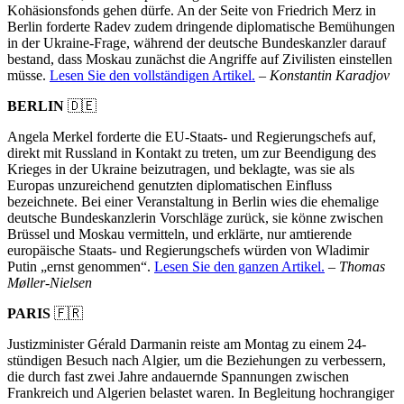
Kohäsionsfonds gehen dürfe. An der Seite von Friedrich Merz in
Berlin forderte Radev zudem dringende diplomatische Bemühungen
in der Ukraine-Frage, während der deutsche Bundeskanzler darauf
bestand, dass Moskau zunächst die Angriffe auf Zivilisten einstellen
müsse.
Lesen Sie den vollständigen Artikel.
–
Konstantin Karadjov
BERLIN
🇩🇪
Angela Merkel forderte die EU-Staats- und Regierungschefs auf,
direkt mit Russland in Kontakt zu treten, um zur Beendigung des
Krieges in der Ukraine beizutragen, und beklagte, was sie als
Europas unzureichend genutzten diplomatischen Einfluss
bezeichnete. Bei einer Veranstaltung in Berlin wies die ehemalige
deutsche Bundeskanzlerin Vorschläge zurück, sie könne zwischen
Brüssel und Moskau vermitteln, und erklärte, nur amtierende
europäische Staats- und Regierungschefs würden von Wladimir
Putin „ernst genommen“.
Lesen Sie den ganzen Artikel.
–
Thomas
Møller-Nielsen
PARIS
🇫🇷
Justizminister Gérald Darmanin reiste am Montag zu einem 24-
stündigen Besuch nach Algier, um die Beziehungen zu verbessern,
die durch fast zwei Jahre andauernde Spannungen zwischen
Frankreich und Algerien belastet waren. In Begleitung hochrangiger