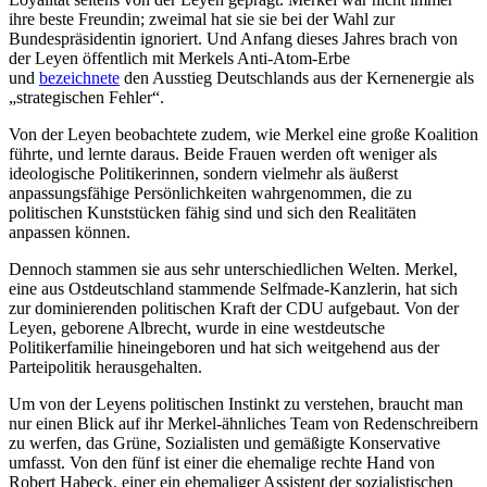
ihre beste Freundin; zweimal hat sie sie bei der Wahl zur
Bundespräsidentin ignoriert. Und Anfang dieses Jahres brach von
der Leyen öffentlich mit Merkels Anti-Atom-Erbe
und
bezeichnete
den Ausstieg Deutschlands aus der Kernenergie als
„strategischen Fehler“.
Von der Leyen beobachtete zudem, wie Merkel eine große Koalition
führte, und lernte daraus. Beide Frauen werden oft weniger als
ideologische Politikerinnen, sondern vielmehr als äußerst
anpassungsfähige Persönlichkeiten wahrgenommen, die zu
politischen Kunststücken fähig sind und sich den Realitäten
anpassen können.
Dennoch stammen sie aus sehr unterschiedlichen Welten. Merkel,
eine aus Ostdeutschland stammende Selfmade-Kanzlerin, hat sich
zur dominierenden politischen Kraft der CDU aufgebaut. Von der
Leyen, geborene Albrecht, wurde in eine westdeutsche
Politikerfamilie hineingeboren und hat sich weitgehend aus der
Parteipolitik herausgehalten.
Um von der Leyens politischen Instinkt zu verstehen, braucht man
nur einen Blick auf ihr Merkel-ähnliches Team von Redenschreibern
zu werfen, das Grüne, Sozialisten und gemäßigte Konservative
umfasst. Von den fünf ist einer die ehemalige rechte Hand von
Robert Habeck, einer ein ehemaliger Assistent der sozialistischen