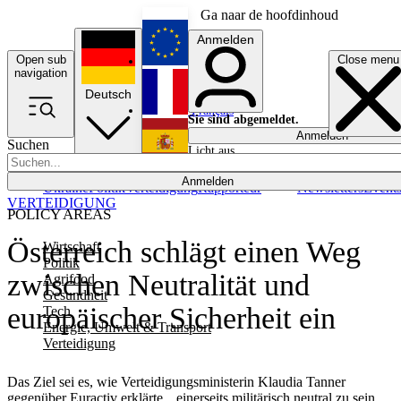
Ga naar de hoofdinhoud
Anmelden
Open sub
Close menu
English
navigation
Deutsch
Français
Sie sind abgemeldet.
Anmelden
Suchen
Licht aus
Español
Anmelden
Ukraine
Politik
Verteidigung
Rapporteur
Newsletters
Event
VERTEIDIGUNG
POLICY AREAS
Österreich schlägt einen Weg
Wirtschaft
Politik
zwischen Neutralität und
Agrifood
Gesundheit
europäischer Sicherheit ein
Tech
Energie, Umwelt & Transport
Verteidigung
Das Ziel sei es, wie Verteidigungsministerin Klaudia Tanner
gegenüber Euractiv erklärte, „einerseits militärisch neutral zu sein