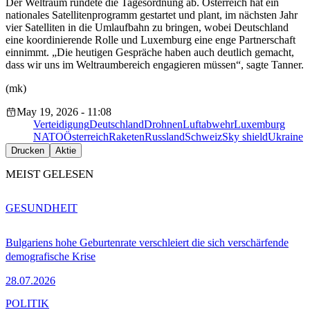
Der Weltraum rundete die Tagesordnung ab. Österreich hat ein
nationales Satellitenprogramm gestartet und plant, im nächsten Jahr
vier Satelliten in die Umlaufbahn zu bringen, wobei Deutschland
eine koordinierende Rolle und Luxemburg eine enge Partnerschaft
einnimmt. „Die heutigen Gespräche haben auch deutlich gemacht,
dass wir uns im Weltraumbereich engagieren müssen“, sagte Tanner.
(mk)
May 19, 2026 - 11:08
Verteidigung
Deutschland
Drohnen
Luftabwehr
Luxemburg
NATO
Österreich
Raketen
Russland
Schweiz
Sky shield
Ukraine
Drucken
Aktie
MEIST GELESEN
GESUNDHEIT
Bulgariens hohe Geburtenrate verschleiert die sich verschärfende
demografische Krise
28.07.2026
POLITIK