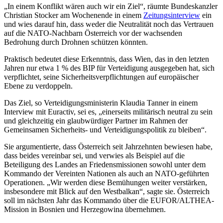
„In einem Konflikt wären auch wir ein Ziel“, räumte Bundeskanzler
Christian Stocker am Wochenende in einem
Zeitungsinterview
ein
und wies darauf hin, dass weder die Neutralität noch das Vertrauen
auf die NATO-Nachbarn Österreich vor der wachsenden
Bedrohung durch Drohnen schützen könnten.
Praktisch bedeutet diese Erkenntnis, dass Wien, das in den letzten
Jahren nur etwa 1 % des BIP für Verteidigung ausgegeben hat, sich
verpflichtet, seine Sicherheitsverpflichtungen auf europäischer
Ebene zu verdoppeln.
Das Ziel, so Verteidigungsministerin Klaudia Tanner in einem
Interview mit Euractiv, sei es, „einerseits militärisch neutral zu sein
und gleichzeitig ein glaubwürdiger Partner im Rahmen der
Gemeinsamen Sicherheits- und Verteidigungspolitik zu bleiben“.
Sie argumentierte, dass Österreich seit Jahrzehnten bewiesen habe,
dass beides vereinbar sei, und verwies als Beispiel auf die
Beteiligung des Landes an Friedensmissionen sowohl unter dem
Kommando der Vereinten Nationen als auch an NATO-geführten
Operationen. „Wir werden diese Bemühungen weiter verstärken,
insbesondere mit Blick auf den Westbalkan“, sagte sie. Österreich
soll im nächsten Jahr das Kommando über die EUFOR/ALTHEA-
Mission in Bosnien und Herzegowina übernehmen.