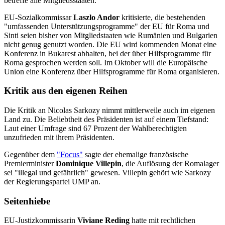
betreffe alle Mitgliedsstaaten.
EU-Sozialkommissar
Laszlo Andor
kritisierte, die bestehenden
"umfassenden Unterstützungsprogramme" der EU für Roma und
Sinti seien bisher von Mitgliedstaaten wie Rumänien und Bulgarien
nicht genug genutzt worden. Die EU wird kommenden Monat eine
Konferenz in Bukarest abhalten, bei der über Hilfsprogramme für
Roma gesprochen werden soll. Im Oktober will die Europäische
Union eine Konferenz über Hilfsprogramme für Roma organisieren.
Kritik aus den eigenen Reihen
Die Kritik an Nicolas Sarkozy nimmt mittlerweile auch im eigenen
Land zu. Die Beliebtheit des Präsidenten ist auf einem Tiefstand:
Laut einer Umfrage sind 67 Prozent der Wahlberechtigten
unzufrieden mit ihrem Präsidenten.
Gegenüber dem
"Focus"
sagte der ehemalige französische
Premierminister
Dominique Villepin
, die Auflösung der Romalager
sei "illegal und gefährlich" gewesen. Villepin gehört wie Sarkozy
der Regierungspartei UMP an.
Seitenhiebe
EU-Justizkommissarin
Viviane Reding
hatte mit rechtlichen