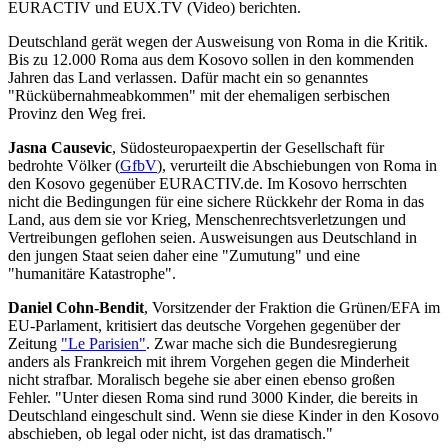
EURACTIV und EUX.TV (Video) berichten.
Deutschland gerät wegen der Ausweisung von Roma in die Kritik.
Bis zu 12.000 Roma aus dem Kosovo sollen in den kommenden
Jahren das Land verlassen. Dafür macht ein so genanntes
"Rückübernahmeabkommen" mit der ehemaligen serbischen
Provinz den Weg frei.
Jasna Causevic
, Südosteuropaexpertin der Gesellschaft für
bedrohte Völker (
GfbV
), verurteilt die Abschiebungen von Roma in
den Kosovo gegenüber EURACTIV.de. Im Kosovo herrschten
nicht die Bedingungen für eine sichere Rückkehr der Roma in das
Land, aus dem sie vor Krieg, Menschenrechtsverletzungen und
Vertreibungen geflohen seien. Ausweisungen aus Deutschland in
den jungen Staat seien daher eine "Zumutung" und eine
"humanitäre Katastrophe".
Daniel Cohn-Bendit
, Vorsitzender der Fraktion die Grünen/EFA im
EU-Parlament, kritisiert das deutsche Vorgehen gegenüber der
Zeitung
"Le Parisien"
. Zwar mache sich die Bundesregierung
anders als Frankreich mit ihrem Vorgehen gegen die Minderheit
nicht strafbar. Moralisch begehe sie aber einen ebenso großen
Fehler. "Unter diesen Roma sind rund 3000 Kinder, die bereits in
Deutschland eingeschult sind. Wenn sie diese Kinder in den Kosovo
abschieben, ob legal oder nicht, ist das dramatisch."