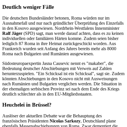
Deutlich weniger Fälle
Die deutschen Bundesländer betonen, Roma würden nur im
Ausnahmefall und nur nach gründlicher Überprüfung des Einzefalls
in den Kosovo ausgewiesen. Nordrhein-Westfalens Innenminister
Ralf Jäger
(SPD) sagt, man werde darauf achten, dass es zu keinen
individuellen oder familiären Härten komme. Zudem seien bisher
lediglich 87 Roma in ihre Heimat zurückgeschickt worden. Aus
Frankreich wurden seit Anfang des Jahres bereits mehr als 8000
Roma nach Bulgarien und Rumänien ausgewiesen.
Südosteuropaexpertin Jasna Causevic nennt es "makaber", die
Bedeutung deutscher Abschiebungen mit Verweis auf Zahlen
herunterzuspielen. "Ein Schicksal ist ein Schicksal", sagt sie. Zudem
könnten Abschiebungen in den Kosovo nicht mit Ausweisungen
nach Rumänien und Bulgarien verglichen werden. Die Situation in
der ehemaligen serbischen Provinz sei nach dem Ende des Kriegs
deutlich schlechter als in den EU-Mitgliedsstaaten.
Heuchelei in Brüssel?
Auslöser der aktuellen Debatte war die Behauptung des
französischen Präsidenten
Nicolas Sarkozy
, Deutschland plane
ebenfalls Massenabschiebungen von Roma. Zwar dementiert die