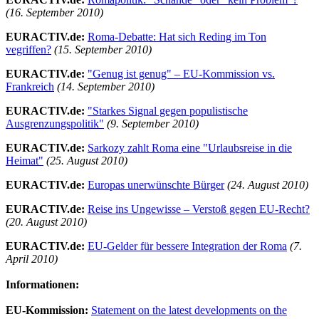
(16. September 2010)
EURACTIV.de:
Roma-Debatte: Hat sich Reding im Ton
vegriffen?
(15. September 2010)
EURACTIV.de:
"Genug ist genug" – EU-Kommission vs.
Frankreich
(14. September 2010)
EURACTIV.de:
"Starkes Signal gegen populistische
Ausgrenzungspolitik"
(9. September 2010)
EURACTIV.de:
Sarkozy zahlt Roma eine "Urlaubsreise in die
Heimat"
(25. August 2010)
EURACTIV.de:
Europas unerwünschte Bürger
(24. August 2010)
EURACTIV.de:
Reise ins Ungewisse – Verstoß gegen EU-Recht?
(20. August 2010)
EURACTIV.de:
EU-Gelder für bessere Integration der Roma
(7.
April 2010)
Informationen:
EU-Kommission:
Statement on the latest developments on the