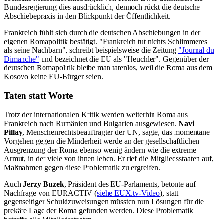
Bundesregierung dies ausdrücklich, dennoch rückt die deutsche
Abschiebepraxis in den Blickpunkt der Öffentlichkeit.
Frankreich fühlt sich durch die deutschen Abschiebungen in der
eigenen Romapolitik bestätigt. "Frankreich tut nichts Schlimmeres
als seine Nachbarn", schreibt beispielsweise die Zeitung
"Journal du
Dimanche"
und bezeichnet die EU als "Heuchler". Gegenüber der
deutschen Romapolitik bleibe man tatenlos, weil die Roma aus dem
Kosovo keine EU-Bürger seien.
Taten statt Worte
Trotz der internationalen Kritik werden weiterhin Roma aus
Frankreich nach Rumänien und Bulgarien ausgewiesen.
Navi
Pillay
, Menschenrechtsbeauftragter der UN, sagte, das momentane
Vorgehen gegen die Minderheit werde an der gesellschaftlichen
Ausgrenzung der Roma ebenso wenig ändern wie die extreme
Armut, in der viele von ihnen leben. Er rief die Mitgliedsstaaten auf,
Maßnahmen gegen diese Problematik zu ergreifen.
Auch
Jerzy Buzek
, Präsident des EU-Parlaments, betonte auf
Nachfrage von EURACTIV (
siehe EUX.tv-Video
), statt
gegenseitiger Schuldzuweisungen müssten nun Lösungen für die
prekäre Lage der Roma gefunden werden. Diese Problematik