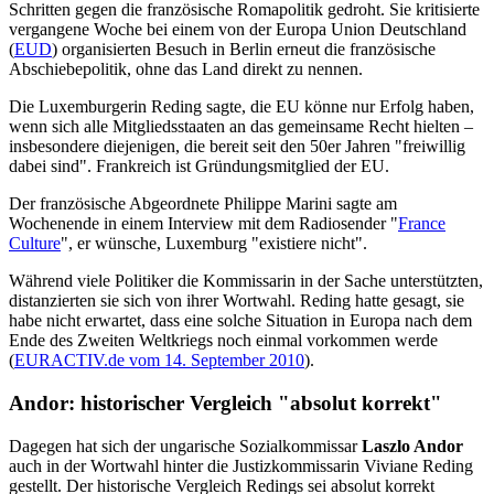
Schritten gegen die französische Romapolitik gedroht. Sie kritisierte
vergangene Woche bei einem von der Europa Union Deutschland
(
EUD
) organisierten Besuch in Berlin erneut die französische
Abschiebepolitik, ohne das Land direkt zu nennen.
Die Luxemburgerin Reding sagte, die EU könne nur Erfolg haben,
wenn sich alle Mitgliedsstaaten an das gemeinsame Recht hielten –
insbesondere diejenigen, die bereit seit den 50er Jahren "freiwillig
dabei sind". Frankreich ist Gründungsmitglied der EU.
Der französische Abgeordnete Philippe Marini sagte am
Wochenende in einem Interview mit dem Radiosender "
France
Culture
", er wünsche, Luxemburg "existiere nicht".
Während viele Politiker die Kommissarin in der Sache unterstützten,
distanzierten sie sich von ihrer Wortwahl. Reding hatte gesagt, sie
habe nicht erwartet, dass eine solche Situation in Europa nach dem
Ende des Zweiten Weltkriegs noch einmal vorkommen werde
(
EURACTIV.de vom 14. September 2010
).
Andor: historischer Vergleich "absolut korrekt"
Dagegen hat sich der ungarische Sozialkommissar
Laszlo Andor
auch in der Wortwahl hinter die Justizkommissarin Viviane Reding
gestellt. Der historische Vergleich Redings sei absolut korrekt