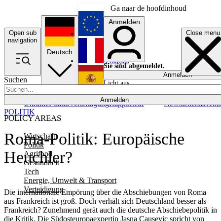
Ga naar de hoofdinhoud
Anmelden
Open sub
Close menu
English
navigation
Deutsch
Français
Sie sind abgemeldet.
Anmelden
Suchen
Licht aus
Español
Anmelden
Ukraine
Politik
Verteidigung
Rapporteur
Newsletters
Event
POLITIK
POLICY AREAS
Roma-Politik: Europäische
Wirtschaft
Politik
Heuchler?
Agrifood
Gesundheit
Tech
Energie, Umwelt & Transport
Verteidigung
Die internationale Empörung über die Abschiebungen von Roma
aus Frankreich ist groß. Doch verhält sich Deutschland besser als
Frankreich? Zunehmend gerät auch die deutsche Abschiebepolitik in
die Kritik. Die Südosteuropaexpertin Jasna Causevic spricht von