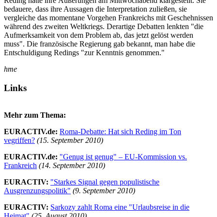
Reding hatte ihre Äußerungen am Mittwochabend klargestellt. Sie
bedauere, dass ihre Aussagen die Interpretation zuließen, sie
vergleiche das momentane Vorgehen Frankreichs mit Geschehnissen
während des zweiten Weltkriegs. Derartige Debatten lenkten "die
Aufmerksamkeit von dem Problem ab, das jetzt gelöst werden
muss". Die französische Regierung gab bekannt, man habe die
Entschuldigung Redings "zur Kenntnis genommen."
hme
Links
Mehr zum Thema:
EURACTIV.de:
Roma-Debatte: Hat sich Reding im Ton
vegriffen?
(15. September 2010)
EURACTIV.de:
"Genug ist genug" – EU-Kommission vs.
Frankreich
(14. September 2010)
EURACTIV:
"Starkes Signal gegen populistische
Ausgrenzungspolitik"
(9. September 2010)
EURACTIV:
Sarkozy zahlt Roma eine "Urlaubsreise in die
Heimat"
(25. August 2010)