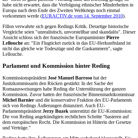
habe nicht erwartet, dass die Verfolgung ethnischer Minderheiten in
Europa nach dem Ende des Zweiten Weltkriegs noch einmal
vorkommen werde (
EURACTIV.de vom 14. September 2010
).
Fillon verwahrte sich gegen Redings Kritik. Derartige historische
Vergleiche seien "unrealistisch, unvorstellbar und skandalös". Dieser
Ansicht schloss sich der französische Europaminister
Pierre
Lellouche
an: "Ein Flugticket zurück in das EU-Herkunftsland ist
nicht das gleiche wie Todeszüge und die Gaskammern", sagte
Lellouche.
Parlament und Kommission hinter Reding
Kommissionspräsident
José Manuel Barroso
hat der
Justizkommissarin den Rücken gestärkt: In der Sache der
Romaausweisungen habe Reding die Unterstützung der ganzen
Kommission. Zuvor hatten der französische Binnenmarktkommissar
Michel Barnier
und die konservative Fraktion des EU-Parlaments
sich von Redings Äußerungen distanziert. Auch EU-
Parlamentspräsident
Jerzy Buzek
unterstützt die EU-Kommission:
Die von Reding angekündigten rechtlichen Schritte "basieren auf
dem europäischen Recht. Die Kommission ist Hüterin der Gesetze
und Verträge."