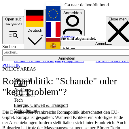
Ga naar de hoofdinhoud
Anmelden
Open sub
Close menu
English
navigation
Deutsch
Français
Sie sind abgemeldet.
Anmelden
Suchen
Licht aus
Español
Anmelden
Ukraine
Politik
Verteidigung
Rapporteur
Newsletters
Event
POLITIK
POLICY AREAS
Romapolitik: "Schande" oder
Wirtschaft
Politik
"kein Problem"?
Agrifood
Gesundheit
Tech
Energie, Umwelt & Transport
Verteidigung
Die Debatte über Frankreichs Romapolitik überschattet den EU-
Gipfel. Europa ist gespalten: Während Kritiker ein sofortiges Ende
der Abschiebungen fordern stellt Italien sich hinter Frankreich. Auch
Bulgarien hat trotz der Massenausweisungen seiner Bürger "kein