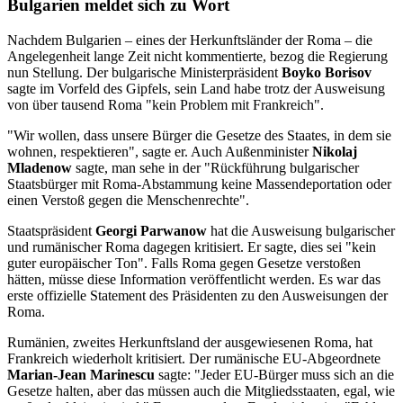
Bulgarien meldet sich zu Wort
Nachdem Bulgarien – eines der Herkunftsländer der Roma – die
Angelegenheit lange Zeit nicht kommentierte, bezog die Regierung
nun Stellung. Der bulgarische Ministerpräsident
Boyko Borisov
sagte im Vorfeld des Gipfels, sein Land habe trotz der Ausweisung
von über tausend Roma "kein Problem mit Frankreich".
"Wir wollen, dass unsere Bürger die Gesetze des Staates, in dem sie
wohnen, respektieren", sagte er. Auch Außenminister
Nikolaj
Mladenow
sagte, man sehe in der "Rückführung bulgarischer
Staatsbürger mit Roma-Abstammung keine Massendeportation oder
einen Verstoß gegen die Menschenrechte".
Staatspräsident
Georgi Parwanow
hat die Ausweisung bulgarischer
und rumänischer Roma dagegen kritisiert. Er sagte, dies sei "kein
guter europäischer Ton". Falls Roma gegen Gesetze verstoßen
hätten, müsse diese Information veröffentlicht werden. Es war das
erste offizielle Statement des Präsidenten zu den Ausweisungen der
Roma.
Rumänien, zweites Herkunftsland der ausgewiesenen Roma, hat
Frankreich wiederholt kritisiert. Der rumänische EU-Abgeordnete
Marian-Jean Marinescu
sagte: "Jeder EU-Bürger muss sich an die
Gesetze halten, aber das müssen auch die Mitgliedsstaaten, egal, wie