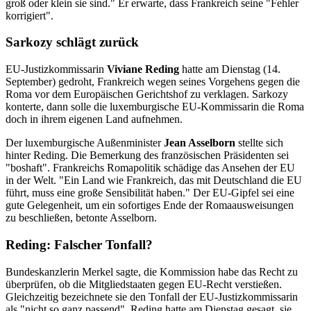
groß oder klein sie sind." Er erwarte, dass Frankreich seine "Fehler
korrigiert".
Sarkozy schlägt zurück
EU-Justizkommissarin
Viviane Reding
hatte am Dienstag (14.
September) gedroht, Frankreich wegen seines Vorgehens gegen die
Roma vor dem Europäischen Gerichtshof zu verklagen. Sarkozy
konterte, dann solle die luxemburgische EU-Kommissarin die Roma
doch in ihrem eigenen Land aufnehmen.
Der luxemburgische Außenminister
Jean Asselborn
stellte sich
hinter Reding. Die Bemerkung des französischen Präsidenten sei
"boshaft". Frankreichs Romapolitik schädige das Ansehen der EU
in der Welt. "Ein Land wie Frankreich, das mit Deutschland die EU
führt, muss eine große Sensibilität haben." Der EU-Gipfel sei eine
gute Gelegenheit, um ein sofortiges Ende der Romaausweisungen
zu beschließen, betonte Asselborn.
Reding: Falscher Tonfall?
Bundeskanzlerin Merkel sagte, die Kommission habe das Recht zu
überprüfen, ob die Mitgliedstaaten gegen EU-Recht verstießen.
Gleichzeitig bezeichnete sie den Tonfall der EU-Justizkommissarin
als "nicht so ganz passend". Reding hatte am Dienstag gesagt, sie