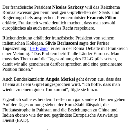
Der französische Präsident
Nicolas Sarkozy
will das Reizthema
Romaausweisungen beim heutigen Gipfeltreffen der Staats- und
Regierungschefs ansprechen. Premierminister
Francois Fillon
erklärte, Frankreich werde deutlich machen, dass man sowohl
europäisches als auch nationales Recht respektiere.
Rückendeckung erhält der französische Präsident von seinem
italienischen Kollegen.
Silvio Berlusconi
sagte der Pariser
Tageszeitung "
Le Figaro
" er sei in der Roma-Debatte mit Frankreich
einer Meinung. "Das Problem betrifft alle Länder Europas. Man
muss das Thema auf die Tagesordnung des EU-Gipfels setzen,
damit wir alle gemeinsam darüber sprechen und eine gemeinsame
Position finden."
Auch Bundeskanzlerin
Angela Merkel
geht davon aus, dass das
Thema auf dem Gipfel angesprochen wird. "Ich hoffe, dass man
wieder zu einem guten Ton kommt", fügte sie hinzu.
Eigentlich sollte es bei dem Treffen um ganz andere Themen gehen.
Auf der Tagesordnung stehen der Euro-Stabilitätspakt, die
Flutkatastrophe in Pakistan und die Beziehungen zu China und
Indien ebenso wie der neu gegründete Europäische Auswärtige
Dienst (EAD).