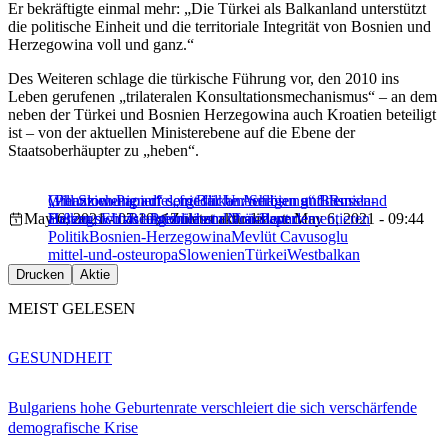
Er bekräftigte einmal mehr: „Die Türkei als Balkanland unterstützt
die politische Einheit und die territoriale Integrität von Bosnien und
Herzegowina voll und ganz.“
Des Weiteren schlage die türkische Führung vor, den 2010 ins
Leben gerufenen „trilateralen Konsultationsmechanismus“ – an dem
neben der Türkei und Bosnien Herzegowina auch Kroatien beteiligt
ist – von der aktuellen Ministerebene auf die Ebene der
Staatsoberhäupter zu „heben“.
Will Slowenien die „friedliche Auflösung“ Bosnien-
Grenzziehung auf dem Balkan: Serbien und Russland
„Phantom-Papier“ sorgt für Unbehagen auf dem
May 6, 2021 - 07:10
Herzegowinas? Premier und Präsident dementieren
äußern sich zu angeblichem Non-Paper
Balkan; EU-Reaktion lässt auf sich warten
Zuletzt aktualisiert: May 6, 2021 - 09:44
Politik
Bosnien-Herzegowina
Mevlüt Cavusoglu
mittel-und-osteuropa
Slowenien
Türkei
Westbalkan
Drucken
Aktie
MEIST GELESEN
GESUNDHEIT
Bulgariens hohe Geburtenrate verschleiert die sich verschärfende
demografische Krise