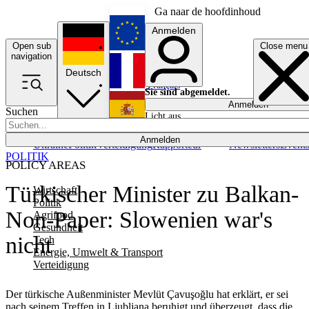
Ga naar de hoofdinhoud
Anmelden
Open sub
Close menu
English
navigation
Deutsch
Français
Sie sind abgemeldet.
Anmelden
Suchen
Licht aus
Español
Anmelden
Ukraine
Politik
Verteidigung
Rapporteur
Newsletters
Event
POLITIK
POLICY AREAS
Türkischer Minister zu Balkan-
Wirtschaft
Politik
Non-Paper: Slowenien war's
Agrifood
Gesundheit
nicht
Tech
Energie, Umwelt & Transport
Verteidigung
Der türkische Außenminister Mevlüt Çavuşoğlu hat erklärt, er sei
nach seinem Treffen in Ljubljana beruhigt und überzeugt, dass die