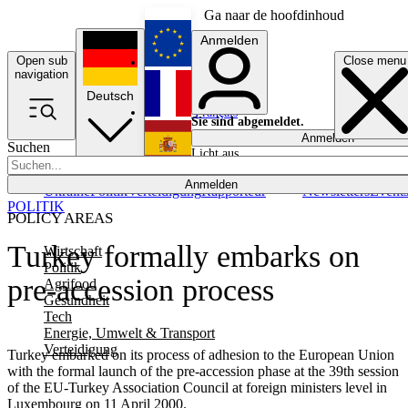
Ga naar de hoofdinhoud
Anmelden
Open sub
Close menu
English
navigation
Deutsch
Français
Sie sind abgemeldet.
Anmelden
Suchen
Licht aus
Español
Anmelden
Ukraine
Politik
Verteidigung
Rapporteur
Newsletters
Event
POLITIK
POLICY AREAS
Turkey formally embarks on
Wirtschaft
Politik
pre-accession process
Agrifood
Gesundheit
Tech
Energie, Umwelt & Transport
Verteidigung
Turkey embarked on its process of adhesion to the European Union
with the formal launch of the pre-accession phase at the 39th session
of the EU-Turkey Association Council at foreign ministers level in
Luxembourg on 11 April 2000.