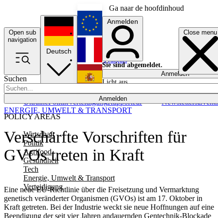
Ga naar de hoofdinhoud
Anmelden
Open sub
Close menu
English
navigation
Deutsch
Français
Sie sind abgemeldet.
Anmelden
Suchen
Licht aus
Español
Anmelden
Ukraine
Politik
Verteidigung
Rapporteur
Newsletters
Event
ENERGIE, UMWELT & TRANSPORT
POLICY AREAS
Verschärfte Vorschriften für
Wirtschaft
Politik
GVOs treten in Kraft
Agrifood
Gesundheit
Tech
Energie, Umwelt & Transport
Verteidigung
Eine neue EU-Richtlinie über die Freisetzung und Vermarktung
genetisch veränderter Organismen (GVOs) ist am 17. Oktober in
Kraft getreten. Bei der Industrie weckt sie neue Hoffnungen auf eine
Beendigung der seit vier Jahren andauernden Gentechnik-Blockade