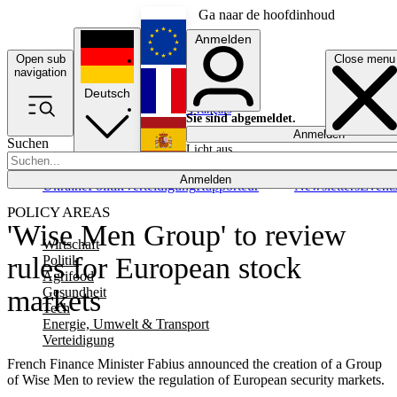
Ga naar de hoofdinhoud
Anmelden
Open sub
Close menu
English
navigation
Deutsch
Français
Sie sind abgemeldet.
Anmelden
Suchen
Licht aus
Español
Anmelden
Ukraine
Politik
Verteidigung
Rapporteur
Newsletters
Event
POLICY AREAS
'Wise Men Group' to review
Wirtschaft
rules for European stock
Politik
Agrifood
Gesundheit
markets
Tech
Energie, Umwelt & Transport
Verteidigung
French Finance Minister Fabius announced the creation of a Group
of Wise Men to review the regulation of European security markets.