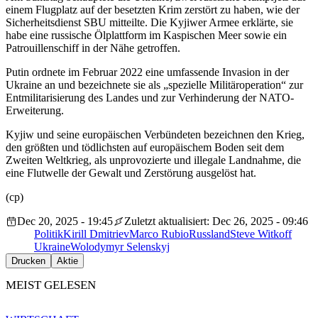
einem Flugplatz auf der besetzten Krim zerstört zu haben, wie der
Sicherheitsdienst SBU mitteilte. Die Kyjiwer Armee erklärte, sie
habe eine russische Ölplattform im Kaspischen Meer sowie ein
Patrouillenschiff in der Nähe getroffen.
Putin ordnete im Februar 2022 eine umfassende Invasion in der
Ukraine an und bezeichnete sie als „spezielle Militäroperation“ zur
Entmilitarisierung des Landes und zur Verhinderung der NATO-
Erweiterung.
Kyjiw und seine europäischen Verbündeten bezeichnen den Krieg,
den größten und tödlichsten auf europäischem Boden seit dem
Zweiten Weltkrieg, als unprovozierte und illegale Landnahme, die
eine Flutwelle der Gewalt und Zerstörung ausgelöst hat.
(cp)
Dec 20, 2025 - 19:45
Zuletzt aktualisiert: Dec 26, 2025 - 09:46
Politik
Kirill Dmitriev
Marco Rubio
Russland
Steve Witkoff
Ukraine
Wolodymyr Selenskyj
Drucken
Aktie
MEIST GELESEN