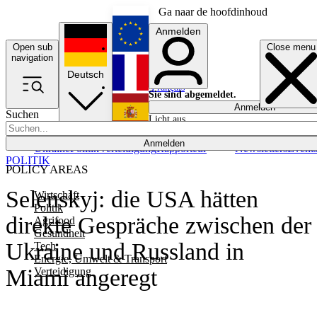
Ga naar de hoofdinhoud
Anmelden
Open sub
Close menu
English
navigation
Deutsch
Français
Sie sind abgemeldet.
Anmelden
Suchen
Licht aus
Español
Anmelden
Ukraine
Politik
Verteidigung
Rapporteur
Newsletters
Event
POLITIK
POLICY AREAS
Selenskyj: die USA hätten
Wirtschaft
Politik
direkte Gespräche zwischen der
Agrifood
Gesundheit
Ukraine und Russland in
Tech
Energie, Umwelt & Transport
Miami angeregt
Verteidigung