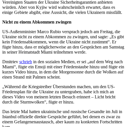
Vereinigten Staaten der Ukraine Sicherheitsgarantien anbieten
würden. Aber von Kyjiw wird wahrscheinlich erwartet, dass es
einige Gebiete abgibt, eine Aussicht, die vielen Ukrainern missfällt.
Nicht zu einem Abkommen zwingen
US-Außenminister Marco Rubio versprach jedoch am Freitag, die
Ukraine nicht zu einem Abkommen zu zwingen, und sagte: „Es gibt
kein Friedensabkommen, wenn die Ukraine nicht zustimmt“. Er
fügte hinzu, dass er möglicherweise an den Gesprächen am Samstag
in seiner Heimatstadt Miami teilnehmen werde.
Dmitriev
schrieb
in den sozialen Medien, er sei „auf dem Weg nach
Miami“, fügte ein Emoji mit einer Friedenstaube hinzu und fügte ein
kurzes Video hinzu, in dem die Morgensonne durch die Wolken auf
einen Strand mit Palmen scheint.
„Während die Kriegstreiber Überstunden machen, um den US-
Friedensplan für die Ukraine zu untergraben, habe ich mich an
dieses Video von meinem letzten Besuch erinnert – Licht bricht
durch die Sturmwolken“, fügte er hinzu.
Das letzte Mal hatten ukrainische und russische Gesandte im Juli in
Istanbul offizielle direkte Gespräche geführt, bei denen es zwar zu
einem Gefangenenaustausch, aber kaum zu konkreten Fortschritten
kam.