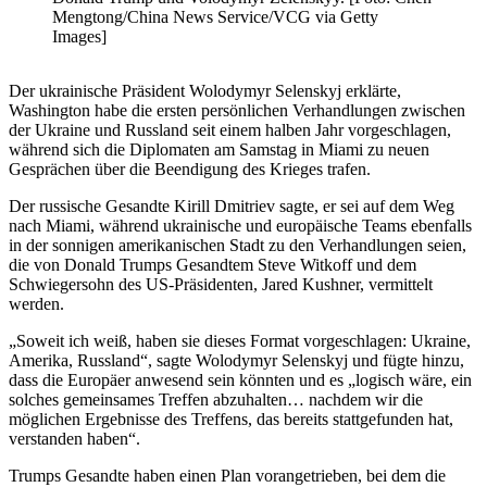
Mengtong/China News Service/VCG via Getty
Images]
Der ukrainische Präsident Wolodymyr Selenskyj erklärte,
Washington habe die ersten persönlichen Verhandlungen zwischen
der Ukraine und Russland seit einem halben Jahr vorgeschlagen,
während sich die Diplomaten am Samstag in Miami zu neuen
Gesprächen über die Beendigung des Krieges trafen.
Der russische Gesandte Kirill Dmitriev sagte, er sei auf dem Weg
nach Miami, während ukrainische und europäische Teams ebenfalls
in der sonnigen amerikanischen Stadt zu den Verhandlungen seien,
die von Donald Trumps Gesandtem Steve Witkoff und dem
Schwiegersohn des US-Präsidenten, Jared Kushner, vermittelt
werden.
„Soweit ich weiß, haben sie dieses Format vorgeschlagen: Ukraine,
Amerika, Russland“, sagte Wolodymyr Selenskyj und fügte hinzu,
dass die Europäer anwesend sein könnten und es „logisch wäre, ein
solches gemeinsames Treffen abzuhalten… nachdem wir die
möglichen Ergebnisse des Treffens, das bereits stattgefunden hat,
verstanden haben“.
Trumps Gesandte haben einen Plan vorangetrieben, bei dem die