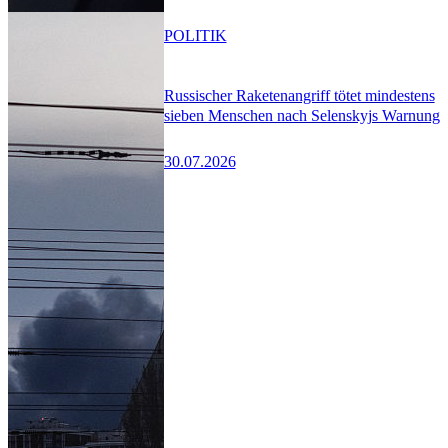
POLITIK
Russischer Raketenangriff tötet mindestens
sieben Menschen nach Selenskyjs Warnung
30.07.2026