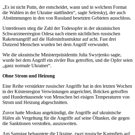
„Es ist nicht Putin, der entscheidet, wann und in welchem Format
die Wahlen in der Ukraine stattfinden“, sagte Selenskyj, der auch
Abstimmungen in den von Russland besetzten Gebieten ausschloss.
Unterdessen stieg die Zahl der Todesopfer in der ukrainischen
Schwarzmeerregion Odesa nach einem nächtlichen russischen
Raketenangriff auf die Hafeninfrastruktur auf acht. Fast drei
Dutzend Menschen wurden bei dem Angriff verwundet.
Wie die ukrainische Ministerpräsidentin Julia Swyrjenko sagte,
wurde bei dem Angriff ein ziviler Bus getroffen, und die Opfer seien
„ganz normale Ukrainer“.
Ohne Strom und Heizung
Eine Reihe verstärkter russischer Angriffe hat in den letzten Wochen
in der Küstenregion Verwüstungen angerichtet, Brücken getroffen
und Hunderttausende von Menschen bei eisigen Temperaturen von
Strom und Heizung abgeschnitten.
Zuvor hatte Moskau angekündigt, die Angriffe auf ukrainische
Häfen als Vergeltung für die Angriffe auf seine Öltanker, die gegen
die Sanktionen verstoßen, auszuweiten.
Am Samstag behauptete die Ukraine, zwei russische Kampfjets auf