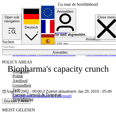
Ga naar de hoofdinhoud
Anmelden
Open sub
Close menu
English
navigation
Deutsch
Français
Sie sind abgemeldet.
Anmelden
Suchen
Licht aus
Español
Anmelden
Ukraine
Politik
Verteidigung
Rapporteur
Newsletters
Event
POLICY AREAS
Biopharma's capacity crunch
Wirtschaft
Politik
Agrifood
Gesundheit
Tech
Aug 17, 2002 - 00:00
Zuletzt aktualisiert: Jan 29, 2010 - 05:49
Energie, Umwelt & Transport
Gesundheit
Gesundheit & Lebensstil
Verteidigung
Drucken
Aktie
MEIST GELESEN