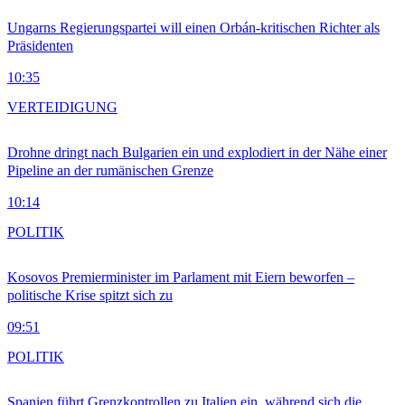
Ungarns Regierungspartei will einen Orbán-kritischen Richter als
Präsidenten
10:35
VERTEIDIGUNG
Drohne dringt nach Bulgarien ein und explodiert in der Nähe einer
Pipeline an der rumänischen Grenze
10:14
POLITIK
Kosovos Premierminister im Parlament mit Eiern beworfen –
politische Krise spitzt sich zu
09:51
POLITIK
Spanien führt Grenzkontrollen zu Italien ein, während sich die