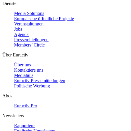
Dienste
Media Solutions
Europäische öffentliche Projekte
Veranstaltungen
Jobs
Agenda
Pressemitteilungen
Members’ Circle
Über Euractiv
Über uns
Kontaktiere uns
Mediahuis
Euractiv Pressemitteilungen
Politische Werbung
Abos
Euractiv Pro
Newsletters
Rapporteur
Englische Newsletters