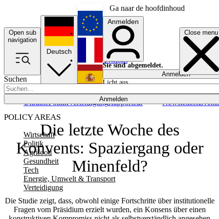
Ga naar de hoofdinhoud
Anmelden
Open sub
Close menu
English
navigation
Deutsch
Français
Sie sind abgemeldet.
Anmelden
Suchen
Licht aus
Español
Anmelden
Ukraine
Politik
Verteidigung
Rapporteur
Newsletters
Event
POLICY AREAS
Die letzte Woche des
Wirtschaft
Konvents: Spaziergang oder
Politik
Agrifood
Gesundheit
Minenfeld?
Tech
Energie, Umwelt & Transport
Verteidigung
Die Studie zeigt, dass, obwohl einige Fortschritte über institutionelle
Fragen vom Präsidium erzielt wurden, ein Konsens über einen
konstruktiven Kompromiss nicht als selbstverständlich angesehen