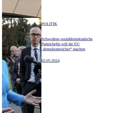
POLITIK
Schwedens sozialdemokratische
Parteichefin will die EU
„demokratiesicher“ machen
02.05.2024