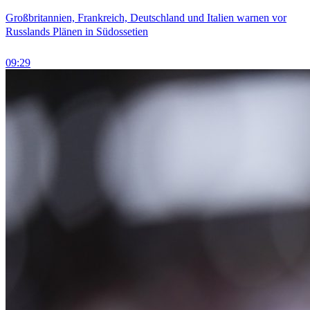
Großbritannien, Frankreich, Deutschland und Italien warnen vor
Russlands Plänen in Südossetien
09:29