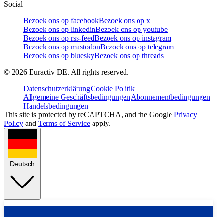
Social
Bezoek ons op facebook
Bezoek ons op x
Bezoek ons op linkedin
Bezoek ons op youtube
Bezoek ons op rss-feed
Bezoek ons op instagram
Bezoek ons op mastodon
Bezoek ons op telegram
Bezoek ons op bluesky
Bezoek ons op threads
©
2026
Euractiv DE. All rights reserved.
Datenschutzerklärung
Cookie Politik
Allgemeine Geschäftsbedingungen
Abonnementbedingungen
Handelsbedingungen
This site is protected by reCAPTCHA, and the Google
Privacy
Policy
and
Terms of Service
apply.
Deutsch