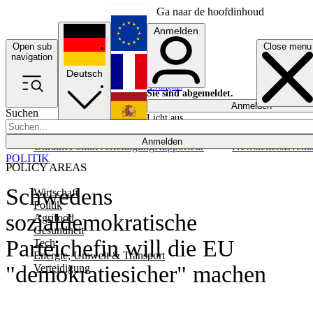
Ga naar de hoofdinhoud
Anmelden
Open sub
Close menu
English
navigation
Deutsch
Français
Sie sind abgemeldet.
Anmelden
Suchen
Licht aus
Español
Anmelden
Ukraine
Politik
Verteidigung
Rapporteur
Newsletters
Event
POLITIK
POLICY AREAS
Schwedens
Wirtschaft
Politik
sozialdemokratische
Agrifood
Gesundheit
Parteichefin will die EU
Tech
Energie, Umwelt & Transport
"demokratiesicher" machen
Verteidigung