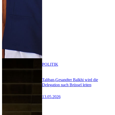
POLITIK
Taliban-Gesandter Balkhi wird die
Delegation nach Brüssel leiten
13.05.2026