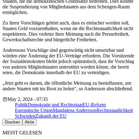
Staaten, die die demokratischen Grundsätze bedrohen. Dies könnte
die Suspendierung von Mitgliedstaaten aus dem Schengen-Raum
ermöglichen.
Zu ihren Vorschlägen gehört auch, dass es einfacher werden soll,
Staaten Geld vorzuenthalten, wenn sie die Rechtsstaatlichkeit nicht
respektieren. Dies verletze ihrer Meinung nach die Pressefreiheit,
Gewerkschaftsrechte und bürgerliche Freiheiten.
Anderssons Vorschläge sind gegenwärtig nicht umsetzbar und
würden eine Änderung der EU-Verträge erfordern. Die Vorsitzende
der Sozialdemokraten bleibt jedoch optimistisch, dass ihr Vorschlag
von anderen Mitgliedstaaten unterstützt werden könne, die bereit
seien, die Demokratie innerhalb der EU zu verteidigen.
„Jetzt geht es darum, die öffentliche Meinung zu beeinflussen, um
andere Staaten mit ins Boot zu holen“, so Andersson abschließend.
May 2, 2024 - 07:35
Politik
Demokratie und Rechtsstaat
EU-Reform
Europäische Union
Magdalena Andersson
Rechtsstaatlichkeit
Schweden
Zukunft der EU
Drucken
Aktie
MEIST GELESEN