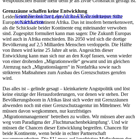
weltpolitischen Bühne mehr denn je als zivile Großmacht gefragt ist.
Grenzzäune schaffen keine Entwicklung
Keine Neubelebung der Afrika-EU-Beziehungen unter
Leider erwähnte von der Leyen in ihrer Rede mit keiner Silbe
von der Leyen
Europas Nachbarkontinent Afrika. Das ist insofern bemerkenswert,
als die Schicksale beider Kontinente eng miteinander verwoben
sind. Zugespitzt formuliert kann man sagen: Die Zukunft Europas
wird auch in Afrika entschieden. Bis 2050 wird sich die dortige
Bevölkerung auf 2,5 Milliarden Menschen verdoppeln. Die Hälfte
von ihnen wird keine 25 Jahre alt sein. Angesichts dieser
Entwicklung kann man sich nur an den Kopf fassen, wenn wieder
von einer drohenden „Migrationswelle“ gewarnt und im gleichen
Atemzug nach „Migrationslagern“ in Nordafrika sowie nach
strikteren Maßnahmen zum Ausbau des Grenzschutzes gerufen
wird.
Das alles ist – gelinde gesagt – kleinkarierte Angstpolitik und löst
keine einzige der Herausforderungen, vor denen wir stehen. Der
Bevölkerungsboom in Afrikas lässt sich weder mit Grenzzäunen
abwenden noch mit einer Grenzschutzagentur im Mittelmeer. Wir
müssen davon wegkommen, nur kurzfristiges
‚Migrationmanagement‘ betreiben zu wollen. Wir müssen aber auch
weg vom Paradigma der ‚Fluchtursachenbekämpfung‘. Und wir
müssen die Chancen dieser Entwicklung begreifen. Chancen für
beide Kontinente, wenn beide in echter Partnerschaft
zusammenarbeiten. Die EU muss auf langfristige Maßnahmen der