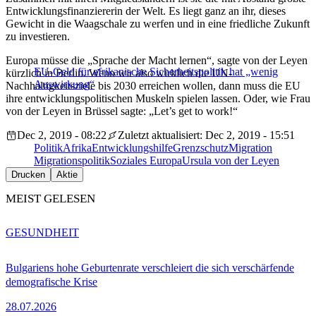
Entwicklungsfinanziererin der Welt. Es liegt ganz an ihr, dieses
Gewicht in die Waagschale zu werfen und in eine friedliche Zukunft
zu investieren.
Europa müsse die „Sprache der Macht lernen“, sagte von der Leyen
EU-Geld für afrikanische Sicherheitspolitik hat „wenig
kürzlich in Berlin. Wenn wir also wirklich die UN-
Auswirkung“
Nachhaltigkeitsziele bis 2030 erreichen wollen, dann muss die EU
ihre entwicklungspolitischen Muskeln spielen lassen. Oder, wie Frau
von der Leyen in Brüssel sagte: „Let’s get to work!“
Dec 2, 2019 - 08:22
Zuletzt aktualisiert: Dec 2, 2019 - 15:51
Politik
Afrika
Entwicklungshilfe
Grenzschutz
Migration
Migrationspolitik
Soziales Europa
Ursula von der Leyen
Drucken
Aktie
MEIST GELESEN
GESUNDHEIT
Bulgariens hohe Geburtenrate verschleiert die sich verschärfende
demografische Krise
28.07.2026