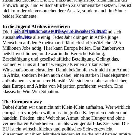
Entwicklungs- und wirtschaftlichen Zusammenarbeit setzen. Das ist
nicht nur der vielversprechendere Ansatz, sondern auch im Sinne
beider Kontinente.
In die Jugend Afrikas investieren
UN: Migration aus Afrika wird in naher Zukunft
Die Jugend Afrikas braucht Perspektiven vor Ort. Da sind sich
anhalten
ausnahmsweise alle einig. Jedes Jahr drängen in Afrika junge
Menschen auf den Arbeitsmarkt. Jährlich sind zusätzliche 22,5
Millionen Jobs nötig. Hier kann Europa helfen. Das Zauberwort
heißt Investitionen, und zwar in die Bereiche Bildung,
Beschäftigung und gesellschaftliche Beteiligung. Gelingt das,
können wir uns auf nicht weniger als einen afrikanischen
Wirtschaftsboom einstellen. Damit bekämpfen wir nicht nur Armut
in Afrika, sondern helfen auch dabei, einen starken Handelspartner
aufzubauen – vor unserer Haustür. Wir stellen so aber auch sicher,
dass Europa und Afrika von Migration profitieren werden. Eine
klassische Win-Win-Situation.
The European way
Dabei dürfen wir uns nicht mit Klein-Klein aufhalten. Wer wirklich
europäisch vorgehen will, muss in großen Kategorien denken und
handeln. Frieden, eine Welt ohne Armut, ohne Hunger und ohne
vermeidbaren Krankheiten – nichts weniger darf das Ziel sein. Die
EU ist ein wirtschaftliches und politisches Schwergewicht.
Zusammen mit ihren Mitgliedsländern ist sie die mit Abstand größte