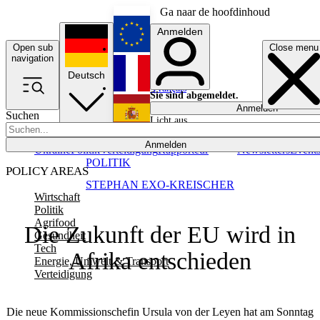
Ga naar de hoofdinhoud
Anmelden
Open sub
Close menu
English
navigation
Deutsch
Français
Sie sind abgemeldet.
Anmelden
Suchen
Licht aus
Español
Anmelden
Ukraine
Politik
Verteidigung
Rapporteur
Newsletters
Event
POLITIK
POLICY AREAS
STEPHAN EXO-KREISCHER
Wirtschaft
Politik
Agrifood
Die Zukunft der EU wird in
Gesundheit
Tech
Afrika entschieden
Energie, Umwelt & Transport
Verteidigung
Die neue Kommissionschefin Ursula von der Leyen hat am Sonntag