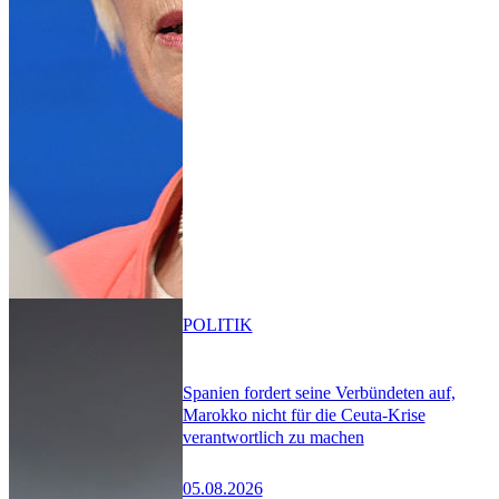
POLITIK
Spanien fordert seine Verbündeten auf,
Marokko nicht für die Ceuta-Krise
verantwortlich zu machen
05.08.2026