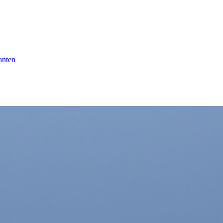
anten