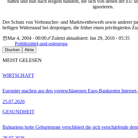
hatten und nun nach Regeln handeln, die sich von denen der EU un
ignorieren.
Der Schutz von Verbraucher- und Marktwettbewerb sowie anderer juri
heftigen Widerstand bei denjenigen, die früher einen privilegierten 
Mar 4, 2004 - 00:00
Zuletzt aktualisiert: Jan 29, 2010 - 05:35
Politik
mittel-und-osteuropa
Drucken
Aktie
MEIST GELESEN
WIRTSCHAFT
Europäer machen aus den vorgeschlagenen Euro-Banknoten Interne
25.07.2026
GESUNDHEIT
Bulgariens hohe Geburtenrate verschleiert die sich verschärfende dem
28.07.2026