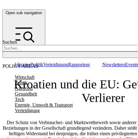
Open sub navigation
Suchen
Ukraine
Politik
Verteidigung
Rapporteur
Newsletters
Event
POLICY AREAS
Wirtschaft
Kroatien und die EU: G
Politik
Agrifood
Verlierer
Gesundheit
Tech
Energie, Umwelt & Transport
Verteidigung
Der Schutz von Verbraucher- und Marktwettbewerb sowie anderer j
Beziehungen in der Gesellschaft grundlegend verändern. Daher stößt
heftigen Widerstand bei denjenigen, die früher einen privilegierte