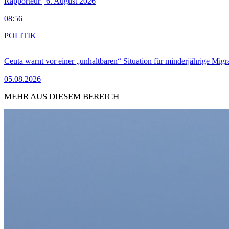
Rapporteur | 6. August 2026
08:56
POLITIK
Ceuta warnt vor einer „unhaltbaren“ Situation für minderjährige Migr
05.08.2026
MEHR AUS DIESEM BEREICH