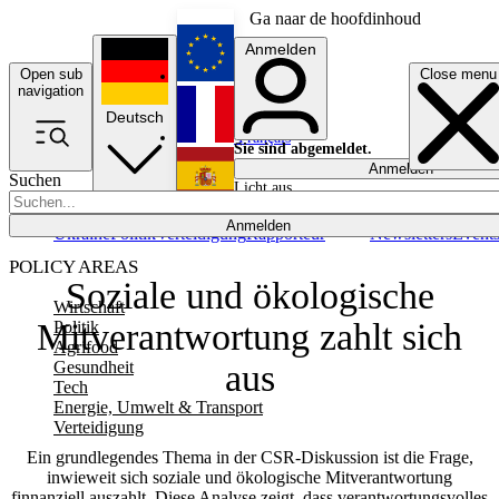
Ga naar de hoofdinhoud
Anmelden
Open sub
Close menu
English
navigation
Deutsch
Français
Sie sind abgemeldet.
Anmelden
Suchen
Licht aus
Español
Anmelden
Ukraine
Politik
Verteidigung
Rapporteur
Newsletters
Event
POLICY AREAS
Soziale und ökologische
Wirtschaft
Mitverantwortung zahlt sich
Politik
Agrifood
Gesundheit
aus
Tech
Energie, Umwelt & Transport
Verteidigung
Ein grundlegendes Thema in der CSR-Diskussion ist die Frage,
inwieweit sich soziale und ökologische Mitverantwortung
finnanziell auszahlt. Diese Analyse zeigt, dass verantwortungsvolles