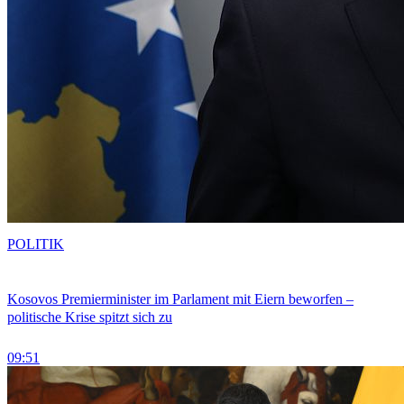
POLITIK
Kosovos Premierminister im Parlament mit Eiern beworfen –
politische Krise spitzt sich zu
09:51