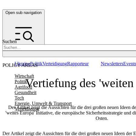
Open sub navigation
Suchen
Ukraine
Politik
Verteidigung
Rapporteur
Newsletters
Event
POLICY AREAS
Wirtschaft
Vertiefung des 'weiten
Politik
Agrifood
Gesundheit
Tech
Energie, Umwelt & Transport
Der Artikel zeigt die Aussichten für die drei großen neuen Ideen 
Verteidigung
'weites Europa' Initiative, die europäische Sicherheitsstrategie und 
Osten.
Der Artikel zeigt die Aussichten für die drei großen neuen Ideen der 