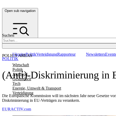
Open sub navigation
Suchen
Ukraine
Politik
Verteidigung
Rapporteur
Newsletters
Event
POLICY AREAS
POLITIK
Wirtschaft
Politik
(Anti)-Diskriminierung in 
Agrifood
Gesundheit
Tech
Energie, Umwelt & Transport
Verteidigung
Die Europäische Kommission will im nächsten Jahr neue Gesetze vor
Diskriminierung in EU-Verträgen zu verankern.
EURACTIV.com