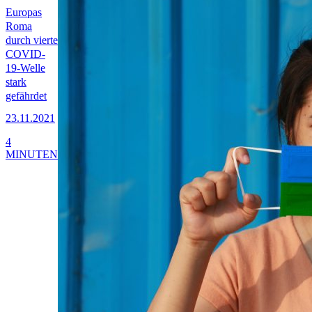
Europas
Roma
durch vierte
COVID-
19-Welle
stark
gefährdet
23.11.2021
4
MINUTEN