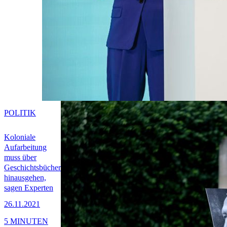
POLITIK
Koloniale
Aufarbeitung
muss über
Geschichtsbücher
hinausgehen,
sagen Experten
26.11.2021
5 MINUTEN