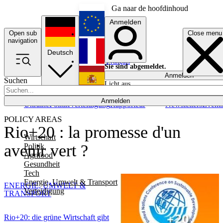
Ga naar de hoofdinhoud
Anmelden
Open sub
Close menu
English
navigation
Deutsch
Français
Sie sind abgemeldet.
Anmelden
Suchen
Licht aus
Español
Anmelden
Ukraine
Politik
Verteidigung
Rapporteur
Newsletters
Event
POLICY AREAS
Rio+20 : la promesse d'un
Wirtschaft
avenir vert ?
Politik
Agrifood
Gesundheit
Tech
Energie, Umwelt & Transport
ENERGIE, UMWELT &
Verteidigung
TRANSPORT
Rio+20: die grüne Wirtschaft gibt