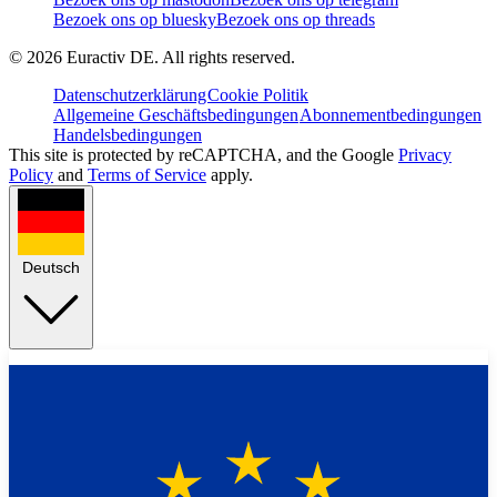
Bezoek ons op bluesky
Bezoek ons op threads
©
2026
Euractiv DE. All rights reserved.
Datenschutzerklärung
Cookie Politik
Allgemeine Geschäftsbedingungen
Abonnementbedingungen
Handelsbedingungen
This site is protected by reCAPTCHA, and the Google
Privacy
Policy
and
Terms of Service
apply.
Deutsch