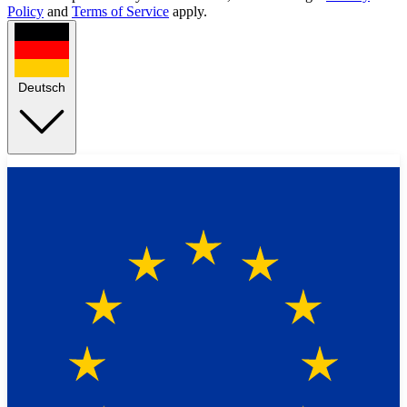
Policy
and
Terms of Service
apply.
Deutsch