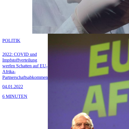
POLITIK
2022: COVID und
Impfstoffverteilung
werfen Schatten auf EU-
Afrika-
Partnerschaftsabkommen
04.01.2022
6 MINUTEN