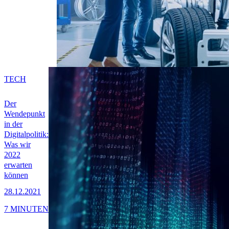
TECH
Der
Wendepunkt
in der
Digitalpolitik:
Was wir
2022
erwarten
können
28.12.2021
7 MINUTEN