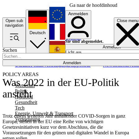
Ga naar de hoofdinhoud
Anmelden
Open sub
Close menu
English
navigation
Deutsch
Français
Sie sind abgemeldet.
Anmelden
Suchen
Licht aus
Español
Anmelden
Ukraine
Politik
Verteidigung
Rapporteur
Newsletters
Event
POLICY AREAS
Was 2022 in der EU-Politik
Wirtschaft
ansteht
Politik
Agrifood
Gesundheit
Tech
Energie, Umwelt & Transport
Trotz einem weiteren Jahr anhaltender COVID-Sorgen in ganz
Verteidigung
Europa, stehen in der EU eine Reihe von wichtigen
Gesetzesinitiativen kurz vor dem Abschluss, die die
Voraussetzungen für den grünen und digitalen Wandel in Europa
setzen sollen.