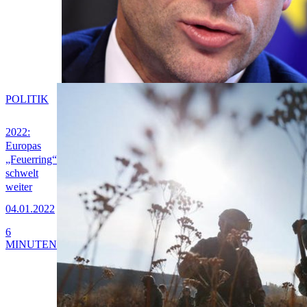
POLITIK
2022:
Europas
„Feuerring“
schwelt
weiter
04.01.2022
6
MINUTEN