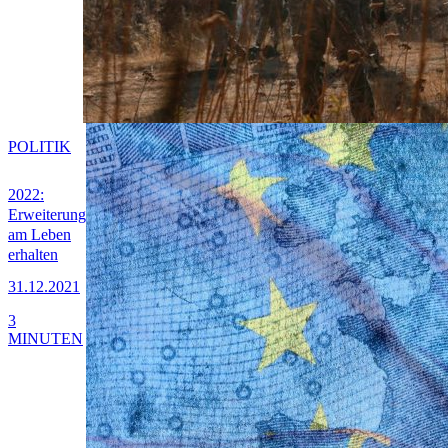
POLITIK
2022:
Erweiterung
am Leben
erhalten
31.12.2021
3
MINUTEN