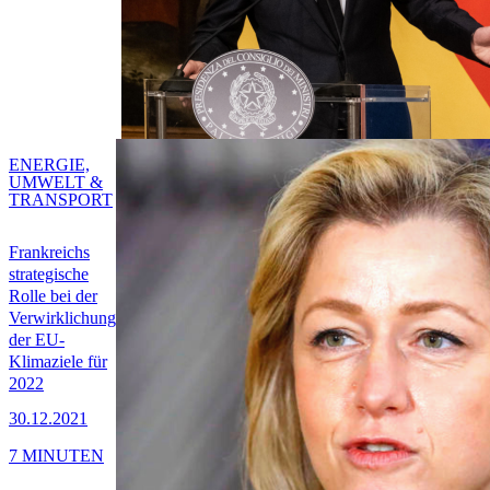
ENERGIE,
UMWELT &
TRANSPORT
Frankreichs
strategische
Rolle bei der
Verwirklichung
der EU-
Klimaziele für
2022
30.12.2021
7 MINUTEN