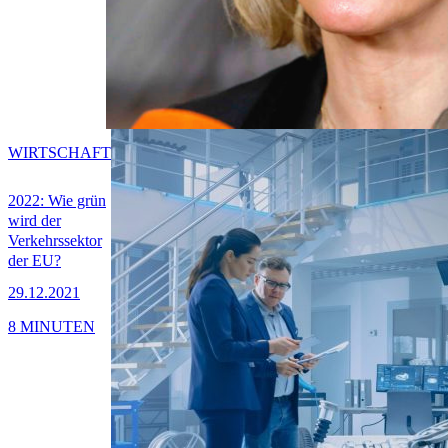
WIRTSCHAFT
2022: Wie grün
wird der
Verkehrssektor
der EU?
29.12.2021
8 MINUTEN