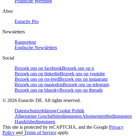
Politische Werbung
Abos
Euractiv Pro
Newsletters
Rapporteur
Englische Newsletters
Social
Bezoek ons op facebook
Bezoek ons op x
Bezoek ons op linkedin
Bezoek ons op youtube
Bezoek ons op rss-feed
Bezoek ons op instagram
Bezoek ons op mastodon
Bezoek ons op telegram
Bezoek ons op bluesky
Bezoek ons op threads
©
2026
Euractiv DE. All rights reserved.
Datenschutzerklärung
Cookie Politik
Allgemeine Geschäftsbedingungen
Abonnementbedingungen
Handelsbedingungen
This site is protected by reCAPTCHA, and the Google
Privacy
Policy
and
Terms of Service
apply.