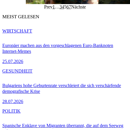
Prev
1
…
3
4
5
6
7
Nächste
MEIST GELESEN
WIRTSCHAFT
Europäer machen aus den vorgeschlagenen Euro-Banknoten
Internet-Memes
25.07.2026
GESUNDHEIT
Bulgariens hohe Geburtenrate verschleiert die sich verschärfende
demografische Krise
28.07.2026
POLITIK
Spanische Enklave von Migranten überrannt, die auf dem Seeweg