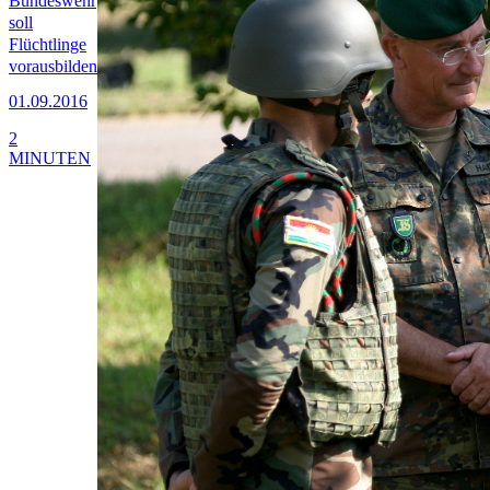
Bundeswehr
soll
Flüchtlinge
vorausbilden
01.09.2016
2
MINUTEN