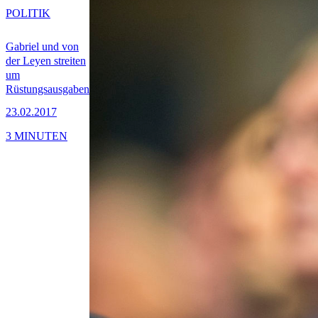
POLITIK
Gabriel und von
der Leyen streiten
um
Rüstungsausgaben
23.02.2017
3 MINUTEN