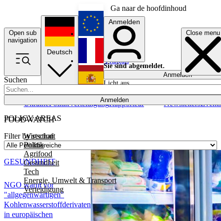
Ga naar de hoofdinhoud
Anmelden
Open sub
Close menu
English
navigation
Deutsch
Français
Sie sind abgemeldet.
Anmelden
Suchen
Licht aus
Español
Anmelden
Ukraine
Politik
Verteidigung
Rapporteur
Newsletters
Event
POLICY AREAS
FOODWATCH
Wirtschaft
Filter by section
Politik
Agrifood
GESUNDHEIT
Gesundheit
Tech
Energie, Umwelt & Transport
NGO warnt vor
Verteidigung
"allgegenwärtigen"
Kohlenwasserstoffderivaten
in europäischen