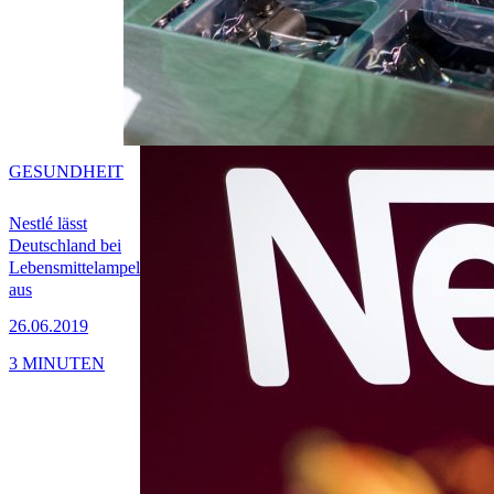
GESUNDHEIT
Nestlé lässt
Deutschland bei
Lebensmittelampel
aus
26.06.2019
3 MINUTEN