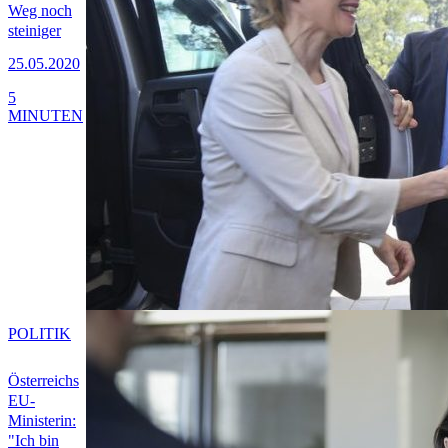
Weg noch
steiniger
25.05.2020
5
MINUTEN
POLITIK
Österreichs
EU-
Ministerin:
"Ich bin