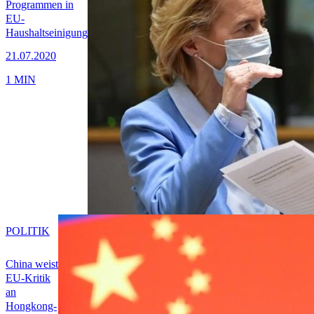
Programmen in
EU-
Haushaltseinigung
21.07.2020
1 MIN
POLITIK
China weist
EU-Kritik
an
Hongkong-