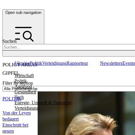
Open sub navigation
Suchen
Ukraine
Politik
Verteidigung
Rapporteur
Newsletters
Event
POLICY AREAS
GIPFEL
Wirtschaft
Politik
Filter by section
Agrifood
Gesundheit
Tech
POLITIK
Energie, Umwelt & Transport
Verteidigung
Von der Leyen
bedauert
Einschnitt bei
neuen