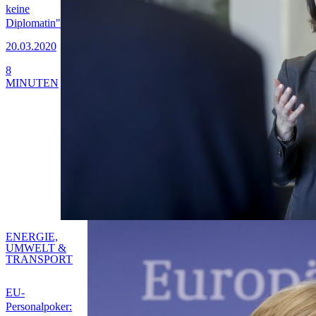
keine
Diplomatin"
20.03.2020
8
MINUTEN
ENERGIE,
UMWELT &
TRANSPORT
EU-
Personalpoker: