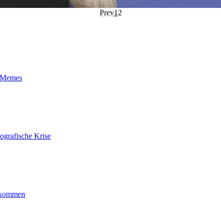
Prev
1
2
t-Memes
ografische Krise
ankommen