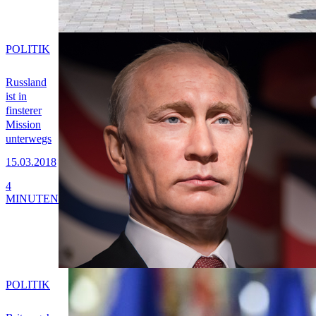
POLITIK
Russland
ist in
finsterer
Mission
unterwegs
15.03.2018
4
MINUTEN
POLITIK