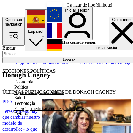
Ga naar de hoofdinhoud
Iniciar sesión
Open sub
Close menu
English
navigation
Español
Français
Has cerrado sesión.
Buscar
Iniciar sesión
Modo oscuro
Deutsch
Acceso
Rapporteur
Economía
Política
Newsletters
Eventos
Trabajo
SECCIONES POLÍTICAS
Donagh Cagney
Economía
Política
ÚLTIMAS PUBLICACIONES DE DONAGH CAGNEY
Agricultura y alimentación
Salud
PRO
Tecnología
Energía, medio ambiente y transporte
Teresa Ribera: hay
Defensa
que cambiar nuestro
modelo de
desarrollo; «lo que