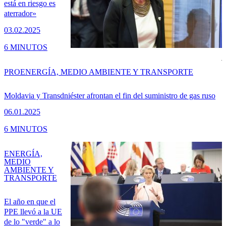
está en riesgo es
aterrador»
03.02.2025
6 MINUTOS
PRO
ENERGÍA, MEDIO AMBIENTE Y TRANSPORTE
Moldavia y Transdniéster afrontan el fin del suministro de gas ruso
06.01.2025
6 MINUTOS
ENERGÍA,
MEDIO
AMBIENTE Y
TRANSPORTE
El año en que el
PPE llevó a la UE
de lo "verde" a lo