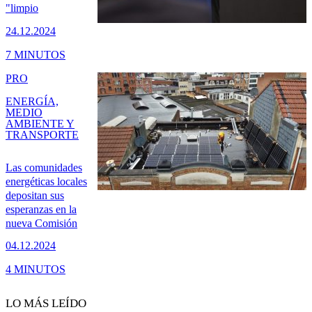
"limpio
24.12.2024
7 MINUTOS
PRO
ENERGÍA,
MEDIO
AMBIENTE Y
TRANSPORTE
Las comunidades
energéticas locales
depositan sus
esperanzas en la
nueva Comisión
04.12.2024
4 MINUTOS
LO MÁS LEÍDO