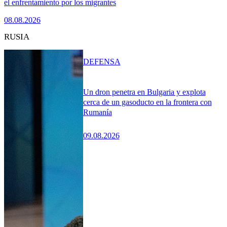
el enfrentamiento por los migrantes
08.08.2026
RUSIA
DEFENSA
Un dron penetra en Bulgaria y explota
cerca de un gasoducto en la frontera con
Rumanía
09.08.2026