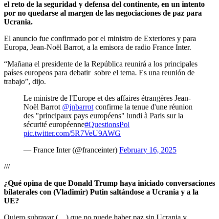
el reto de la seguridad y defensa del continente, en un intento
por no quedarse al margen de las negociaciones de paz para
Ucrania.
El anuncio fue confirmado por el ministro de Exteriores y para
Europa, Jean-Noël Barrot, a la emisora de radio France Inter.
“Mañana el presidente de la República reunirá a los principales
países europeos para debatir sobre el tema. Es una reunión de
trabajo”, dijo.
Le ministre de l'Europe et des affaires étrangères Jean-
Noël Barrot
@jnbarrot
confirme la tenue d'une réunion
des "principaux pays européens" lundi à Paris sur la
sécurité européenne
#QuestionsPol
pic.twitter.com/5R7VeU9AWG
— France Inter (@franceinter)
February 16, 2025
///
¿Qué opina de que Donald Trump haya iniciado conversaciones
bilaterales con (Vladimir) Putin saltándose a Ucrania y a la
UE?
Quiero subrayar (…) que no puede haber paz sin Ucrania y