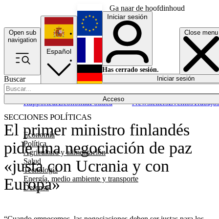
Ga naar de hoofdinhoud
Iniciar sesión
Open sub
Close menu
English
navigation
Español
Français
Has cerrado sesión.
Buscar
Iniciar sesión
Modo oscuro
Deutsch
Acceso
Rapporteur
Economía
Política
Newsletters
Eventos
Trabajo
SECCIONES POLÍTICAS
El primer ministro finlandés
Economía
pide una negociación de paz
Política
Agricultura y alimentación
Salud
«justa con Ucrania y con
Tecnología
Energía, medio ambiente y transporte
Europa»
Defensa
“Cuando empecemos, las negociaciones deben ser justas para los