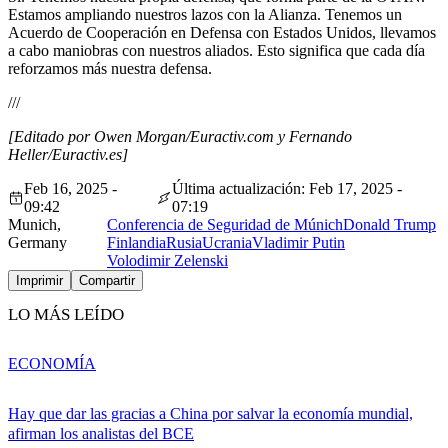
Estamos ampliando nuestros lazos con la Alianza. Tenemos un
Acuerdo de Cooperación en Defensa con Estados Unidos, llevamos
a cabo maniobras con nuestros aliados. Esto significa que cada día
reforzamos más nuestra defensa.
///
[Editado por Owen Morgan/Euractiv.com y Fernando
Heller/Euractiv.es]
Feb 16, 2025 -
Última actualización: Feb 17, 2025 -
09:42
07:19
Munich,
Conferencia de Seguridad de Múnich
Donald Trump
Germany
Finlandia
Rusia
Ucrania
Vladimir Putin
Volodimir Zelenski
Imprimir
Compartir
LO MÁS LEÍDO
ECONOMÍA
Hay que dar las gracias a China por salvar la economía mundial,
afirman los analistas del BCE