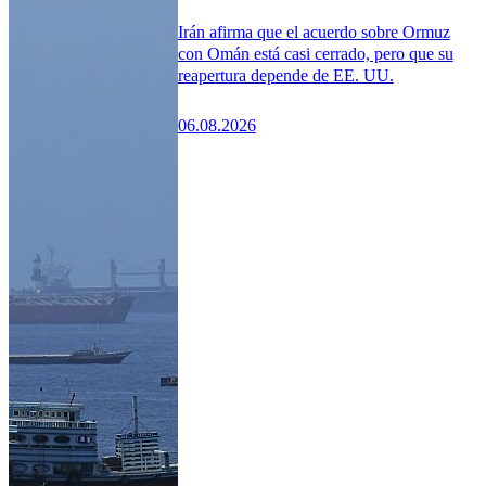
Irán afirma que el acuerdo sobre Ormuz
con Omán está casi cerrado, pero que su
reapertura depende de EE. UU.
06.08.2026