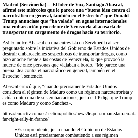
Madrid (Servimedia) – El líder de Vox, Santiago Abascal,
afirmó este miércoles que le parece una “buena idea contra el
narcotráfico en general, también en el Estrecho” que Donald
Trump anunciase que “ha volado” en aguas internacionales
una embarcación procedente de Venezuela al acusarla de
transportar un cargamento de drogas hacia su territorio.
Así lo indicó Abascal en una entrevista en Servimedia al ser
preguntado sobre la iniciativa del Gobierno de Estados Unidos de
destruir embarcaciones sospechosas de transportar drogas, como
hizo anoche frente a las costas de Venezuela, lo que provocó la
muerte de once personas que viajaban a bordo. “Me parece una
buena idea contra el narcotráfico en general, también en el
Estrecho”, sentenció.
Abascal criticó que, “cuando precisamente Estados Unidos
considera al régimen de Maduro como un régimen narcoterrorista y
actúa contra una de sus embarcaciones, justo el PP diga que Trump
es como Maduro y como Sánchez».
https://euractiv.com/es/section/politics/news/le-pen-orban-slam-eu-at-
far-right-rally-in-france/
«Es sorprendente, justo cuando el Gobierno de Estados
Unidos está precisamente combatiendo a ese régimen