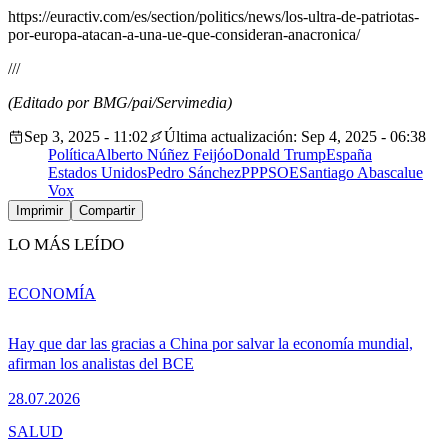
https://euractiv.com/es/section/politics/news/los-ultra-de-patriotas-
por-europa-atacan-a-una-ue-que-consideran-anacronica/
///
(Editado por BMG/pai/Servimedia)
Sep 3, 2025 - 11:02
Última actualización: Sep 4, 2025 - 06:38
Política
Alberto Núñez Feijóo
Donald Trump
España
Estados Unidos
Pedro Sánchez
PP
PSOE
Santiago Abascal
ue
Vox
Imprimir
Compartir
LO MÁS LEÍDO
ECONOMÍA
Hay que dar las gracias a China por salvar la economía mundial,
afirman los analistas del BCE
28.07.2026
SALUD