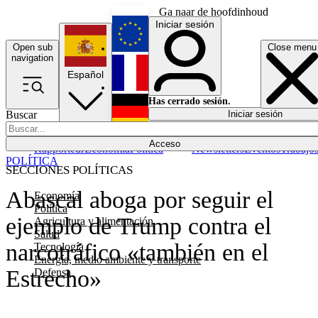
Ga naar de hoofdinhoud
Iniciar sesión
Open sub
Close menu
English
navigation
Español
Français
Has cerrado sesión.
Buscar
Iniciar sesión
Modo oscuro
Deutsch
Acceso
Rapporteur
Economía
Política
Newsletters
Eventos
Trabajo
POLÍTICA
SECCIONES POLÍTICAS
Abascal aboga por seguir el
Economía
Política
ejemplo de Trump contra el
Agricultura y alimentación
Salud
narcotráfico «también en el
Tecnología
Energía, medio ambiente y transporte
Estrecho»
Defensa