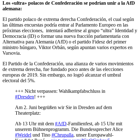
Los «ultra» polacos de Confederación se podrían unir a la AfD
alemana:
El partido polaco de extrema derecha Confederación, el cual según
las últimas encuestas podría entrar al Parlamento Europeo en las
próximas elecciones, intentará adherirse al grupo “ultra” Identidad y
Democracia (ID) o formar una nueva fracción parlamentaria con
Alternativa para Alemania (AfD) o el partido Fidesz del primer
ministro húngaro, Viktor Orbán, según apuntan varios expertos en
Varsovia.
El Partido de la Confederación, una alianza de varios movimientos
de extrema derecha, fue fundado poco antes de las elecciones
europeas de 2019. Sin embargo, no logró alcanzar el umbral
electoral del 5%.
+++ Nicht verpassen: Wahlkampfabschluss in
#Dresden
! +++
Am 2. Juni begrüßen wir Sie in Dresden auf dem
Theaterplatz:
Ab 13 Uhr mit dem
#AfD
-Familienfest, ab 15 Uhr mit
unserem Bühnenprogramm. Die Bundessprecher Alice
#Weidel
und Tino
#Chrupalla
, unser Europawahl-