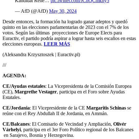
Kandidat René…
pic.twitter.com/JCnQCmkny5
— AfD (@AfD)
May 30, 2024
Desde entonces, la formación ha logrado ganar adeptos y quedó
quinto en las elecciones parlamentarias de 2023 con el 7% de los
votos. Según las últimas proyecciones de Europe Elects para
Euractiv, el partido podría aspirar a lograr hasta seis escaños en estas
elecciones europeas.
LEER MÁS
(Aleksandra Krzysztoszek | Euractiv.pl)
///
AGENDA:
CE/Ayudas estatales
: La Vicepresidenta de la Comisión Europea
(CE),
Margrethe Vestager
, participa en el Foro sobre Ayudas
Estatales.
CE/Jordania
: El Vicepresidente de la CE
Margaritis Schinas
se
reúne con el Rey Abdullah II de Jordania, en Ammán.
CE/Balcanes
: El Comisario de Vecindad y Ampliación,
Olivér
Várhelyi
, participa en el 3er Foro Político regional de los Balcanes
en Sarajevo, Bosnia y Herzegovina.