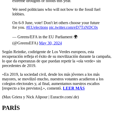
extreme droughts or floods this year.
We need politicians who will not bow to the fossil fuel
lobbies.
On 6-9 June, vote! Don't let others choose your future
for you.
#EUelections
pic.twitter.com/eD7TzNDC0s
— Greens/EFA in the EU Parliament 🌍
(@GreensEFA)
May 30, 2024
Según Reintke, codirigente de Los Verdes europeos, esta
recuperación refleja el éxito de su movilización durante la campaña,
lo que da esperanzas de que puedan repetir la «ola verde» sin
precedentes de 2019.
«En 2019, la sociedad civil, desde los más jóvenes a los más
mayores, se movilizó mucho, nuestros votantes acudieron a los
colegios electorales y, al final, aumentamos nuestros escaños
[respecto a los previstos].», comentó.
LEER MÁS
(Max Griera y Nick Alipour | Euractiv.com/.de)
PARÍS