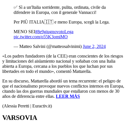
✅ Sì a un'Italia sorridente, pulita, ordinata, civile da
difendere in Europa, con il generale Vannacci!
Per PIÙ ITALIA🇮🇹 e meno Europa, scegli la Lega.
MENO SEI
#8e9giugnovotoLega
pic.twitter.com/o55K3omiMO
— Matteo Salvini (@matteosalvinimi)
June 2, 2024
«Los padres fundadores (de la CEE) eran conscientes de los riesgos
y limitaciones del aislamiento nacional y soñaban con una Italia
abierta a Europa, cercana a los pueblos los que luchan por sus
libertades en todo el mundo», comentó Mattarella.
En su discurso, Mattarella abordó un tema recurrente: el peligro de
que el nacionalismo provoque nuevos conflictos internos en Europa,
citando las dos guerras mundiales que estallaron con menos de 30
años de diferencia entre ellas.
LEER MÁS
(Alessia Peretti | Euractiv.it)
VARSOVIA