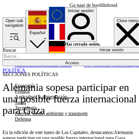
Ga naar de hoofdinhoud
Iniciar sesión
Open sub
Close menu
English
navigation
Español
Français
Has cerrado sesión.
Buscar
Iniciar sesión
Modo oscuro
Deutsch
Acceso
Rapporteur
Economía
Política
Newsletters
Eventos
Trabajo
POLÍTICA
SECCIONES POLÍTICAS
Alemania sopesa participar en
Economía
Política
una posible fuerza internacional
Agricultura y alimentación
Salud
para Gaza
Tecnología
Energía, medio ambiente y transporte
Defensa
En la edición de este lunes de Las Capitales, destacamos:Alemania
sopesa participar en una posible fuerza internacional para Gaza,