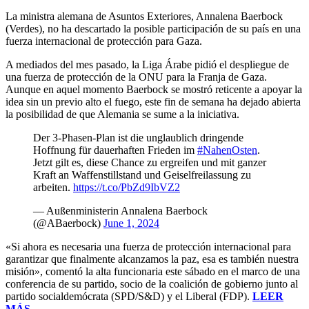
La ministra alemana de Asuntos Exteriores, Annalena Baerbock
(Verdes), no ha descartado la posible participación de su país en una
fuerza internacional de protección para Gaza.
A mediados del mes pasado, la Liga Árabe pidió el despliegue de
una fuerza de protección de la ONU para la Franja de Gaza.
Aunque en aquel momento Baerbock se mostró reticente a apoyar la
idea sin un previo alto el fuego, este fin de semana ha dejado abierta
la posibilidad de que Alemania se sume a la iniciativa.
Der 3-Phasen-Plan ist die unglaublich dringende
Hoffnung für dauerhaften Frieden im
#NahenOsten
.
Jetzt gilt es, diese Chance zu ergreifen und mit ganzer
Kraft an Waffenstillstand und Geiselfreilassung zu
arbeiten.
https://t.co/PbZd9IbVZ2
— Außenministerin Annalena Baerbock
(@ABaerbock)
June 1, 2024
«Si ahora es necesaria una fuerza de protección internacional para
garantizar que finalmente alcanzamos la paz, esa es también nuestra
misión», comentó la alta funcionaria este sábado en el marco de una
conferencia de su partido, socio de la coalición de gobierno junto al
partido socialdemócrata (SPD/S&D) y el Liberal (FDP).
LEER
MÁS