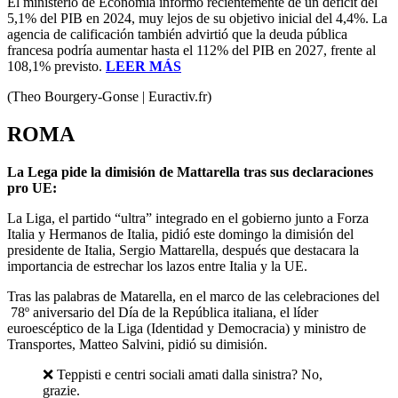
El ministerio de Economía informó recientemente de un déficit del
5,1% del PIB en 2024, muy lejos de su objetivo inicial del 4,4%. La
agencia de calificación también advirtió que la deuda pública
francesa podría aumentar hasta el 112% del PIB en 2027, frente al
108,1% previsto.
LEER MÁS
(Theo Bourgery-Gonse | Euractiv.fr)
ROMA
La Lega pide la dimisión de Mattarella tras sus declaraciones
pro UE:
La Liga, el partido “ultra” integrado en el gobierno junto a Forza
Italia y Hermanos de Italia, pidió este domingo la dimisión del
presidente de Italia, Sergio Mattarella, después que destacara la
importancia de estrechar los lazos entre Italia y la UE.
Tras las palabras de Matarella, en el marco de las celebraciones del
78º aniversario del Día de la República italiana, el líder
euroescéptico de la Liga (Identidad y Democracia) y ministro de
Transportes, Matteo Salvini, pidió su dimisión.
❌ Teppisti e centri sociali amati dalla sinistra? No,
grazie.