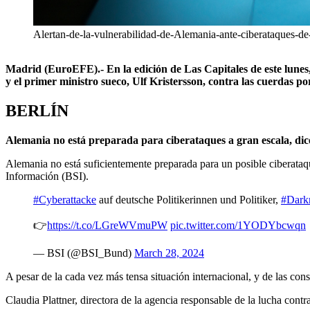
Alertan-de-la-vulnerabilidad-de-Alemania-ante-ciberataques-d
Madrid (EuroEFE).- En la edición de Las Capitales de este lunes,
y el primer ministro sueco, Ulf Kristersson, contra las cuerdas p
BERLÍN
Alemania no está preparada para ciberataques a gran escala, dic
Alemania no está suficientemente preparada para un posible ciberataque
Información (BSI).
#Cyberattacke
auf deutsche Politikerinnen und Politiker,
#Dark
👉️
https://t.co/LGreWVmuPW
pic.twitter.com/1YODYbcwqn
— BSI (@BSI_Bund)
March 28, 2024
A pesar de la cada vez más tensa situación internacional, y de las con
Claudia Plattner, directora de la agencia responsable de la lucha cont