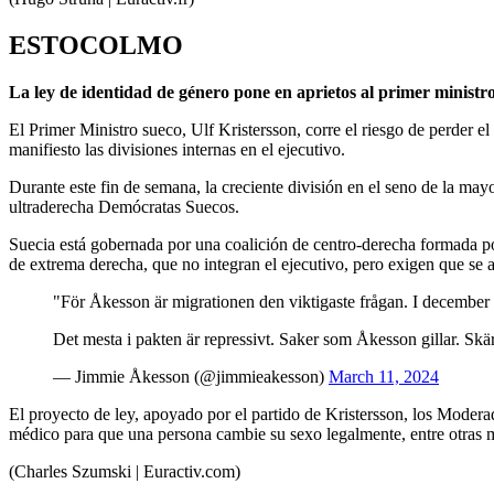
ESTOCOLMO
La ley de identidad de género pone en aprietos al primer ministr
El Primer Ministro sueco, Ulf Kristersson, corre el riesgo de perder 
manifiesto las divisiones internas en el ejecutivo.
Durante este fin de semana, la creciente división en el seno de la may
ultraderecha Demócratas Suecos.
Suecia está gobernada por una coalición de centro-derecha formada 
de extrema derecha, que no integran el ejecutivo, pero exigen que se 
"För Åkesson är migrationen den viktigaste frågan. I december 
Det mesta i pakten är repressivt. Saker som Åkesson gillar. Sk
— Jimmie Åkesson (@jimmieakesson)
March 11, 2024
El proyecto de ley, apoyado por el partido de Kristersson, los Moderad
médico para que una persona cambie su sexo legalmente, entre otras
(Charles Szumski | Euractiv.com)