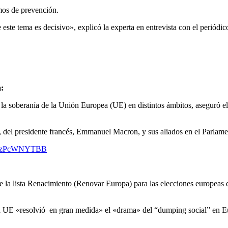
mos de prevención.
ste tema es decisivo», explicó la experta en entrevista con el periódi
a:
r la soberanía de la Unión Europea (UE) en distintos ámbitos, aseguró 
 del presidente francés, Emmanuel Macron, y sus aliados en el Parlamen
om/fzPcWNYTBB
e la lista Renacimiento (Renovar Europa) para las elecciones europeas de
a UE «resolvió en gran medida» el «drama» del “dumping social” en Eur