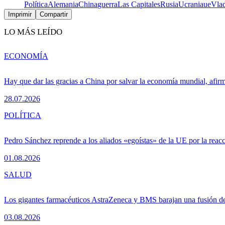
Política
Alemania
China
guerra
Las Capitales
Rusia
Ucrania
ue
Vlad
Imprimir
Compartir
LO MÁS LEÍDO
ECONOMÍA
Hay que dar las gracias a China por salvar la economía mundial, afir
28.07.2026
POLÍTICA
Pedro Sánchez reprende a los aliados «egoístas» de la UE por la reacc
01.08.2026
SALUD
Los gigantes farmacéuticos AstraZeneca y BMS barajan una fusión de
03.08.2026