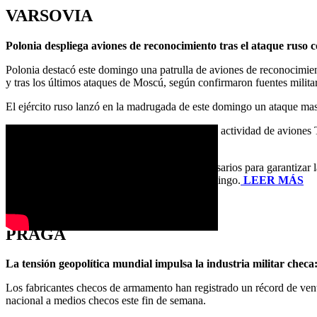
VARSOVIA
Polonia despliega aviones de reconocimiento tras el ataque ruso 
Polonia destacó este domingo una patrulla de aviones de reconocimient
y tras los últimos ataques de Moscú, según confirmaron fuentes milita
El ejército ruso lanzó en la madrugada de este domingo un ataque mas
Las Fuerzas Aéreas ucranianas advirtieron de la actividad de aviones T
Ivano-Frankivsk.
«Se han iniciado todos los procedimientos necesarios para garantizar 
Armadas polacas en X a las 5.00 horas del domingo.
LEER MÁS
(Aleksandra Krzysztoszek | Euractiv.pl)
PRAGA
La tensión geopolítica mundial impulsa la industria militar checa
Los fabricantes checos de armamento han registrado un récord de vent
nacional a medios checos este fin de semana.