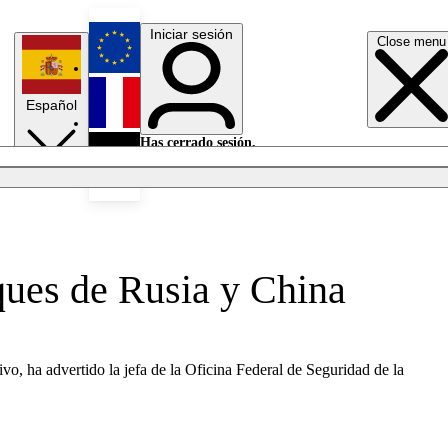
Iniciar sesión
Close menu
English
Español
Français
Has cerrado sesión.
Iniciar sesión
Modo oscuro
Deutsch
aques de Rusia y China
vo, ha advertido la jefa de la Oficina Federal de Seguridad de la