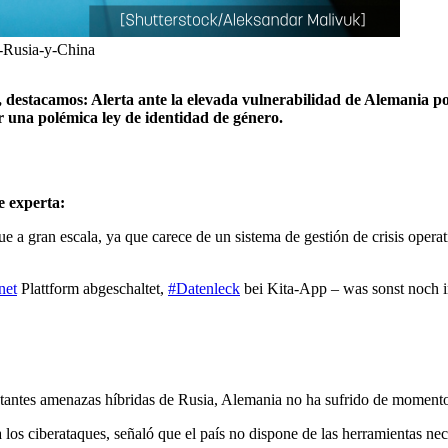
e-Rusia-y-China
 destacamos: Alerta ante la elevada vulnerabilidad de Alemania po
or una polémica ley de identidad de género.
e experta:
 a gran escala, ya que carece de un sistema de gestión de crisis operati
net
Plattform abgeschaltet,
#Datenleck
bei Kita-App – was sonst noch i
stantes amenazas híbridas de Rusia, Alemania no ha sufrido de momento c
ra los ciberataques, señaló que el país no dispone de las herramientas n