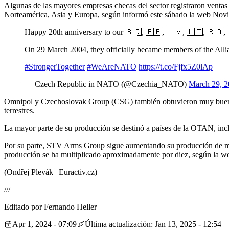
Algunas de las mayores empresas checas del sector registraron ventas 
Norteamérica, Asia y Europa, según informó este sábado la web Novi
Happy 20th anniversary to our 🇧🇬, 🇪🇪, 🇱🇻, 🇱🇹, 🇷🇴, 
On 29 March 2004, they officially became members of the Allia
#StrongerTogether
#WeAreNATO
https://t.co/Fjfx5Z0lAp
— Czech Republic in NATO (@Czechia_NATO)
March 29, 
Omnipol y Czechoslovak Group (CSG) también obtuvieron muy buenos r
terrestres.
La mayor parte de su producción se destinó a países de la OTAN, inclu
Por su parte, STV Arms Group sigue aumentando su producción de muni
producción se ha multiplicado aproximadamente por diez, según la we
(Ondřej Plevák | Euractiv.cz)
///
Editado por Fernando Heller
Apr 1, 2024 - 07:09
Última actualización: Jan 13, 2025 - 12:54