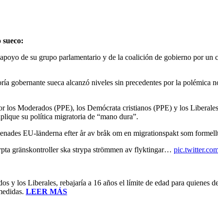
o sueco:
el apoyo de su grupo parlamentario y de la coalición de gobierno por un
oría gobernante sueca alcanzó niveles sin precedentes por la polémica n
por los Moderados (PPE), los Demócrata cristianos (PPE) y los Liberal
aplique su política migratoria de “mano dura”.
enades EU-länderna efter år av bråk om en migrationspakt som formellt 
ärpta gränskontroller ska strypa strömmen av flyktingar…
pic.twitter.
os y los Liberales, rebajaría a 16 años el límite de edad para quienes d
 medidas.
LEER MÁS