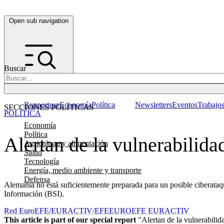
Open sub navigation
Buscar
Rapporteur
Economía
Política
Newsletters
Eventos
Trabajo
SECCIONES POLÍTICAS
POLÍTICA
Economía
Política
Alertan de la vulnerabilid
Agricultura y alimentación
Salud
Tecnología
Energía, medio ambiente y transporte
Defensa
Alemania no está suficientemente preparada para un posible ciberataque
Información (BSI).
Red EuroEFE/EURACTIV/EFE
EUROEFE EURACTIV
This article is part of our special report
"Alertan de la vulnerabilid