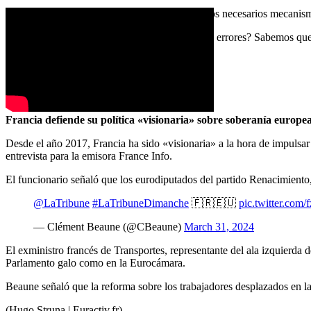
Por ello, instó al Gobierno a poner en marcha los necesarios mecanis
«¿Por qué tenemos que aprender siempre de los errores? Sabemos que e
(Oliver Noyan | Euractiv.de)
PARÍS
Francia defiende su política «visionaria» sobre soberanía europe
Desde el año 2017, Francia ha sido «visionaria» a la hora de impulsa
entrevista para la emisora France Info.
El funcionario señaló que los eurodiputados del partido Renacimiento,
@LaTribune
#LaTribuneDimanche
🇫🇷🇪🇺
pic.twitter.c
— Clément Beaune (@CBeaune)
March 31, 2024
El exministro francés de Transportes, representante del ala izquierda d
Parlamento galo como en la Eurocámara.
Beaune señaló que la reforma sobre los trabajadores desplazados en l
(Hugo Struna | Euractiv.fr)