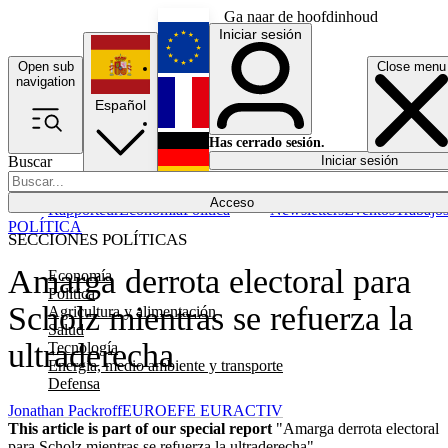
Ga naar de hoofdinhoud
Iniciar sesión
Open sub
Close menu
English
navigation
Español
Français
Has cerrado sesión.
Buscar
Iniciar sesión
Modo oscuro
Deutsch
Acceso
Rapporteur
Economía
Política
Newsletters
Eventos
Trabajo
POLÍTICA
SECCIONES POLÍTICAS
Amarga derrota electoral para
Economía
Política
Scholz mientras se refuerza la
Agricultura y alimentación
Salud
ultraderecha
Tecnología
Energía, medio ambiente y transporte
Defensa
Jonathan Packroff
EUROEFE EURACTIV
This article is part of our special report
"Amarga derrota electoral
para Scholz mientras se refuerza la ultraderecha"