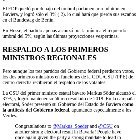
El FDP quedó por debajo del umbral parlamentario mínimo en
Baviera, y logró sólo el 3% (-2), lo cual hará que pierda sus escaños
en el Bundestag de Berlín.
En Hesse, el partido apenas alcanzó por la mínima el requerido
umbral del 5%, según las últimas proyecciones vespertinas.
RESPALDO A LOS PRIMEROS
MINISTROS REGIONALES
Pero aunque los tres partidos del Gobierno federal perdieron votos,
los dos primeros ministros en funciones de la CDU/CSU (PPE) de
centro-derecha recibieron el respaldo de los votantes.
La CSU del primer ministro estatal bávaro Markus Söder alcanzó el
37%, y logró mantener su último resultado de 2018. En la campaña
electoral, Söder presentó su Gobierno del Estado de Baviera
como
la antítesis del Gobierno federal
, apuntando especialmente a los
Verdes.
Congratulations to
@Markus_Soeder
and
@CSU
on
another strong electoral result in Bavaria! People have
once again given the party a strong mandate to lead in