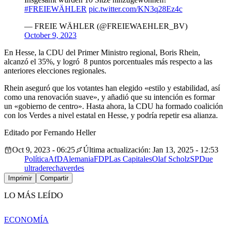
#FREIEWÄHLER
pic.twitter.com/KN3q28Ez4c
— FREIE WÄHLER (@FREIEWAEHLER_BV)
October 9, 2023
En Hesse, la CDU del Primer Ministro regional, Boris Rhein,
alcanzó el 35%, y logró 8 puntos porcentuales más respecto a las
anteriores elecciones regionales.
Rhein aseguró que los votantes han elegido «estilo y estabilidad, así
como una renovación suave», y añadió que su intención es formar
un «gobierno de centro». Hasta ahora, la CDU ha formado coalición
con los Verdes a nivel estatal en Hesse, y podría repetir esa alianza.
Editado por Fernando Heller
Oct 9, 2023 - 06:25
Última actualización: Jan 13, 2025 - 12:53
Política
AfD
Alemania
FDP
Las Capitales
Olaf Scholz
SPD
ue
ultraderecha
verdes
Imprimir
Compartir
LO MÁS LEÍDO
ECONOMÍA