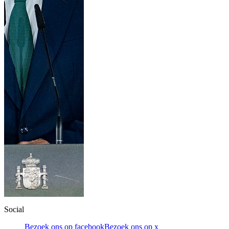
Social
Bezoek ons op facebook
Bezoek ons op x