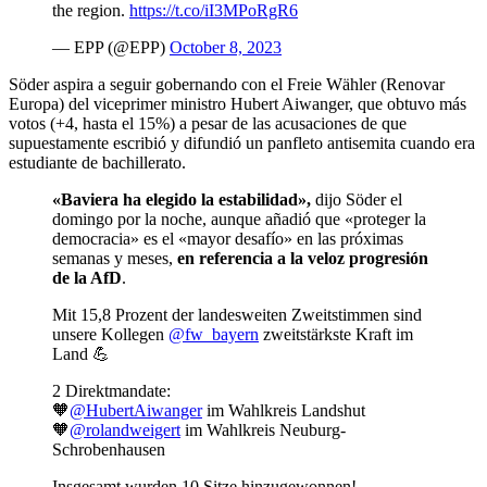
the region.
https://t.co/iI3MPoRgR6
— EPP (@EPP)
October 8, 2023
Söder aspira a seguir gobernando con el Freie Wähler (Renovar
Europa) del viceprimer ministro Hubert Aiwanger, que obtuvo más
votos (+4, hasta el 15%) a pesar de las acusaciones de que
supuestamente escribió y difundió un panfleto antisemita cuando era
estudiante de bachillerato.
«Baviera ha elegido la estabilidad»,
dijo Söder el
domingo por la noche, aunque añadió que «proteger la
democracia» es el «mayor desafío» en las próximas
semanas y meses,
en referencia a la veloz progresión
de la AfD
.
Mit 15,8 Prozent der landesweiten Zweitstimmen sind
unsere Kollegen
@fw_bayern
zweitstärkste Kraft im
Land 💪
2 Direktmandate:
🧡
@HubertAiwanger
im Wahlkreis Landshut
🧡
@rolandweigert
im Wahlkreis Neuburg-
Schrobenhausen
Insgesamt wurden 10 Sitze hinzugewonnen!