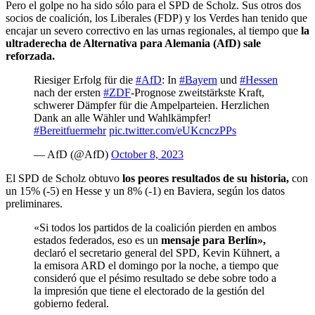
Pero el golpe no ha sido sólo para el SPD de Scholz. Sus otros dos
socios de coalición, los Liberales (FDP) y los Verdes han tenido que
encajar un severo correctivo en las urnas regionales, al tiempo que
la
ultraderecha de Alternativa para Alemania (AfD) sale
reforzada.
Riesiger Erfolg für die
#AfD
: In
#Bayern
und
#Hessen
nach der ersten
#ZDF
-Prognose zweitstärkste Kraft,
schwerer Dämpfer für die Ampelparteien. Herzlichen
Dank an alle Wähler und Wahlkämpfer!
#Bereitfuermehr
pic.twitter.com/eUKcnczPPs
— AfD (@AfD)
October 8, 2023
El SPD de Scholz obtuvo
los peores resultados de su historia,
con
un 15% (-5) en Hesse y un 8% (-1) en Baviera, según los datos
preliminares.
«Si todos los partidos de la coalición pierden en ambos
estados federados, eso es un
mensaje para Berlín»,
declaró el secretario general del SPD, Kevin Kühnert, a
la emisora ARD el domingo por la noche, a tiempo que
consideró que el pésimo resultado se debe sobre todo a
la impresión que tiene el electorado de la gestión del
gobierno federal.