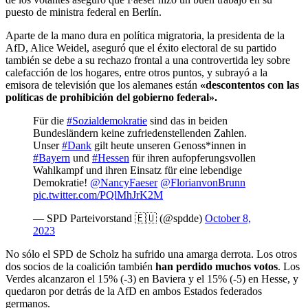
puesto de ministra federal en Berlín.
Aparte de la mano dura en política migratoria, la presidenta de la
AfD, Alice Weidel, aseguró que el éxito electoral de su partido
también se debe a su rechazo frontal a una controvertida ley sobre
calefacción de los hogares, entre otros puntos, y subrayó a la
emisora de televisión que los alemanes están
«descontentos con las
políticas de prohibición del gobierno federal».
Für die
#Sozialdemokratie
sind das in beiden
Bundesländern keine zufriedenstellenden Zahlen.
Unser
#Dank
gilt heute unseren Genoss*innen in
#Bayern
und
#Hessen
für ihren aufopferungsvollen
Wahlkampf und ihren Einsatz für eine lebendige
Demokratie!
@NancyFaeser
@FlorianvonBrunn
pic.twitter.com/PQlMhJrK2M
— SPD Parteivorstand 🇪🇺 (@spdde)
October 8,
2023
No sólo el SPD de Scholz ha sufrido una amarga derrota. Los otros
dos socios de la coalición también
han perdido muchos votos
. Los
Verdes alcanzaron el 15% (-3) en Baviera y el 15% (-5) en Hesse, y
quedaron por detrás de la AfD en ambos Estados federados
germanos.