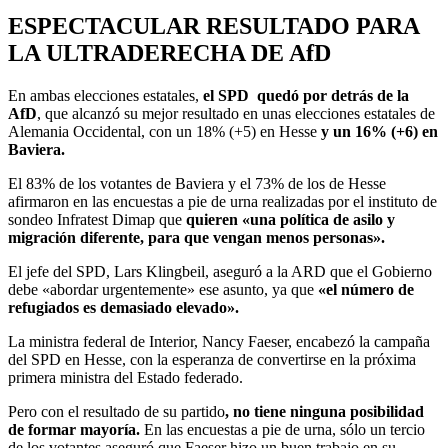
ESPECTACULAR RESULTADO PARA
LA ULTRADERECHA DE AfD
En ambas elecciones estatales,
el SPD quedó por detrás de la
AfD
, que alcanzó su mejor resultado en unas elecciones estatales de
Alemania Occidental, con un 18% (+5) en Hesse
y un 16% (+6) en
Baviera.
El 83% de los votantes de Baviera y el 73% de los de Hesse
afirmaron en las encuestas a pie de urna realizadas por el instituto de
sondeo Infratest Dimap que
quieren «una política de asilo y
migración diferente, para que vengan menos personas».
El jefe del SPD, Lars Klingbeil, aseguró a la ARD que el Gobierno
debe «abordar urgentemente» ese asunto, ya que
«el número de
refugiados es demasiado elevado».
La ministra federal de Interior, Nancy Faeser, encabezó la campaña
del SPD en Hesse, con la esperanza de convertirse en la próxima
primera ministra del Estado federado.
Pero con el resultado de su partido
, no tiene ninguna posibilidad
de formar mayoría.
En las encuestas a pie de urna, sólo un tercio
de los votantes aseguró que Faeser hizo un buen trabajo en su