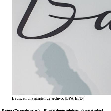
Babis, en una imagen de archivo. [EPA-EFE/]
Praga (Euractiv.cz/.es) – El ex primer ministro checo Andrej