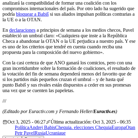
analizará la compatibilidad de formar una coalición con los
compromisos internacionales del país. Por otro lado ha sugerido que
podría
bloquear a Babiš
si sus aliados impulsan políticas contrarias a
la UE o a la OTAN.
En
declaraciones
a principios de semana a los medios checos, Pavel
estableció un umbral claro
: «Cualquiera que inste a la República
Checa a abandonar la OTAN o la UE perjudica a nuestro país. Y ese
es uno de los criterios que tendré en cuenta cuando reciba una
propuesta para la composición del nuevo gobierno».
Con la casi certeza de que ANO ganará los comicios, pero con una
gran incertidumbre sobre la formación de coaliciones, el resultado de
la votación del fin de semana dependerá menos del favorito que de
si los partidos más pequeños cruzan el umbral – y de hasta qué
punto Babiš y sus rivales están dispuestos a ceder en sus promesas
una vez que se cuenten las papeletas.
///
(Editado por Euractiv.com y Fernando Heller/
Euractiv.es
)
Oct 3, 2025 - 06:27
Última actualización: Oct 3, 2025 - 06:35
Política
Andrej Babis
Chequia. elecciones Chequia
Europa
Otan
Petr Pavel
Rusia
Ucrania
ue