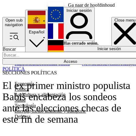
Ga naar de hoofdinhoud
Iniciar sesión
Open sub
Close menu
English
navigation
Español
Français
Has cerrado sesión.
Buscar
Iniciar sesión
Modo oscuro
Deutsch
Acceso
Rapporteur
Economía
Política
Newsletters
Eventos
Trabajo
POLÍTICA
SECCIONES POLÍTICAS
El ex primer ministro populista
Economía
Política
Babiš encabeza los sondeos
Agricultura y alimentación
Salud
ante las elecciones checas de
Tecnología
Energía, medio ambiente y transporte
este fin de semana
Defensa