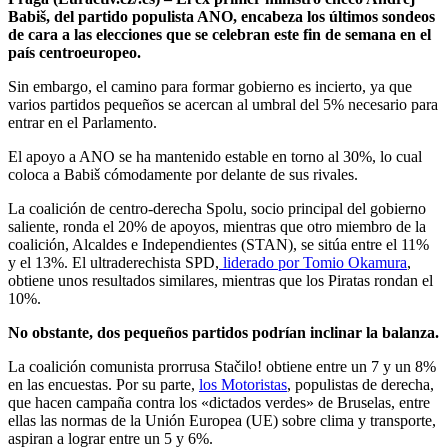
Babiš, del partido populista ANO, encabeza los últimos sondeos
de cara a las elecciones que se celebran este fin de semana en el
país centroeuropeo.
Sin embargo, el camino para formar gobierno es incierto, ya que
varios partidos pequeños se acercan al umbral del 5% necesario para
entrar en el Parlamento.
El apoyo a ANO se ha mantenido estable en torno al 30%, lo cual
coloca a Babiš cómodamente por delante de sus rivales.
La coalición de centro-derecha Spolu, socio principal del gobierno
saliente, ronda el 20% de apoyos, mientras que otro miembro de la
coalición, Alcaldes e Independientes (STAN), se sitúa entre el 11%
y el 13%. El ultraderechista SPD,
liderado por Tomio Okamura
,
obtiene unos resultados similares, mientras que los Piratas rondan el
10%.
No obstante, dos pequeños partidos podrían inclinar la balanza.
La coalición comunista prorrusa Stačilo! obtiene entre un 7 y un 8%
en las encuestas. Por su parte,
los Motoristas
, populistas de derecha,
que hacen campaña contra los «dictados verdes» de Bruselas, entre
ellas las normas de la Unión Europea (UE) sobre clima y transporte,
aspiran a lograr entre un 5 y 6%.