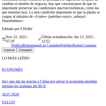
cambiar el modelo de negocio, hay que concienciarse de que es
importante preservar las condiciones macroeconómicas, como las
que tenemos hoy. La otra condición importante es que la planta se
cargue al máximo de «Urales» (petróleo ruso)», subrayó
Sharafutdinov.
Editado por F.Heller
Nov 22, 2022 -
Última actualización: Jan 13, 2025 -
07:29
12:52
Política
Bulgaria
gas
Las Capitales
Petróleo
Rusia
Ucrania
ue
Imprimir
Compartir
LO MÁS LEÍDO
ECONOMÍA
Hay que dar las gracias a China por salvar la economía mundial,
afirman los analistas del BCE
28.07.2026
SALUD