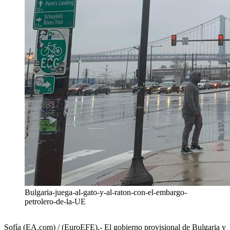
Bulgaria-juega-al-gato-y-al-raton-con-el-embargo-
petrolero-de-la-UE
Sofía (EA.com) / (EuroEFE).- El gobierno provisional de Bulgaria y