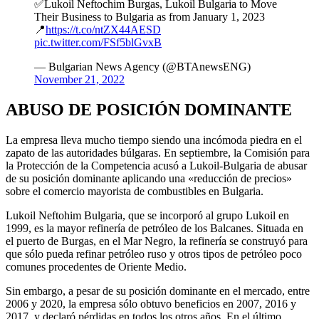
✅Lukoil Neftochim Burgas, Lukoil Bulgaria to Move
Their Businеss to Bulgaria as from January 1, 2023
📍
https://t.co/ntZX44AESD
pic.twitter.com/FSf5blGvxB
— Bulgarian News Agency (@BTAnewsENG)
November 21, 2022
ABUSO DE POSICIÓN DOMINANTE
La empresa lleva mucho tiempo siendo una incómoda piedra en el
zapato de las autoridades búlgaras. En septiembre, la Comisión para
la Protección de la Competencia acusó a Lukoil-Bulgaria de abusar
de su posición dominante aplicando una «reducción de precios»
sobre el comercio mayorista de combustibles en Bulgaria.
Lukoil Neftohim Bulgaria, que se incorporó al grupo Lukoil en
1999, es la mayor refinería de petróleo de los Balcanes. Situada en
el puerto de Burgas, en el Mar Negro, la refinería se construyó para
que sólo pueda refinar petróleo ruso y otros tipos de petróleo poco
comunes procedentes de Oriente Medio.
Sin embargo, a pesar de su posición dominante en el mercado, entre
2006 y 2020, la empresa sólo obtuvo beneficios en 2007, 2016 y
2017, y declaró pérdidas en todos los otros años. En el último