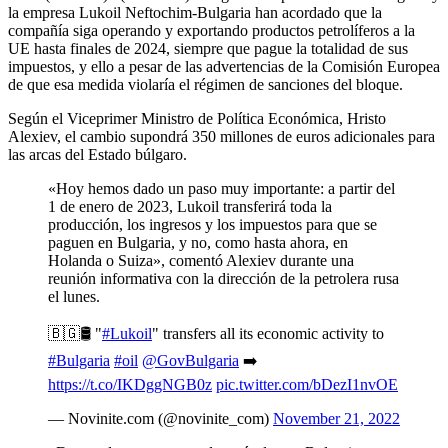
la empresa Lukoil Neftochim-Bulgaria han acordado que la
compañía siga operando y exportando productos petrolíferos a la
UE hasta finales de 2024, siempre que pague la totalidad de sus
impuestos, y ello a pesar de las advertencias de la Comisión Europea
de que esa medida violaría el régimen de sanciones del bloque.
Según el Viceprimer Ministro de Política Económica, Hristo
Alexiev, el cambio supondrá 350 millones de euros adicionales para
las arcas del Estado búlgaro.
«Hoy hemos dado un paso muy importante: a partir del
1 de enero de 2023, Lukoil transferirá toda la
producción, los ingresos y los impuestos para que se
paguen en Bulgaria, y no, como hasta ahora, en
Holanda o Suiza», comentó Alexiev durante una
reunión informativa con la dirección de la petrolera rusa
el lunes.
🇧🇬🛢️ "
#Lukoil
" transfers all its economic activity to
#Bulgaria
#oil
@GovBulgaria
➡️
https://t.co/IKDggNGB0z
pic.twitter.com/bDezI1nvOE
— Novinite.com (@novinite_com)
November 21, 2022