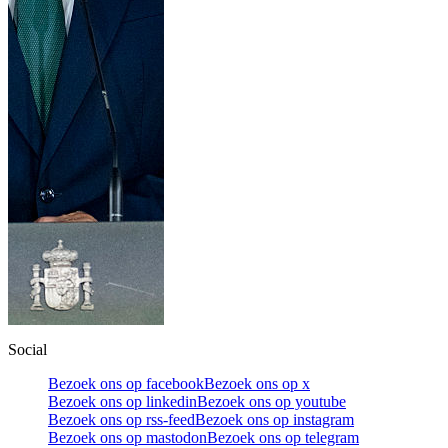
Social
Bezoek ons op facebook
Bezoek ons op x
Bezoek ons op linkedin
Bezoek ons op youtube
Bezoek ons op rss-feed
Bezoek ons op instagram
Bezoek ons op mastodon
Bezoek ons op telegram