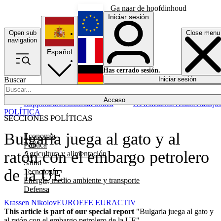
Ga naar de hoofdinhoud
Iniciar sesión
Open sub
Close menu
English
navigation
Español
Français
Has cerrado sesión.
Buscar
Iniciar sesión
Modo oscuro
Deutsch
Acceso
Rapporteur
Economía
Política
Newsletters
Eventos
Trabajo
POLÍTICA
SECCIONES POLÍTICAS
Bulgaria juega al gato y al
Economía
Política
ratón con el embargo petrolero
Agricultura y alimentación
Salud
de la UE
Tecnología
Energía, medio ambiente y transporte
Defensa
Krassen Nikolov
EUROEFE EURACTIV
This article is part of our special report
"Bulgaria juega al gato y
al ratón con el embargo petrolero de la UE"