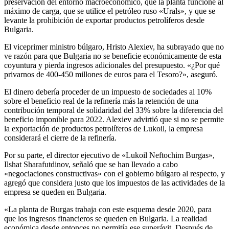
preservación del entorno macroeconómico, que la planta funcione al
máximo de carga, que se utilice el petróleo ruso «Urals», y que se
levante la prohibición de exportar productos petrolíferos desde
Bulgaria.
El viceprimer ministro búlgaro, Hristo Alexiev, ha subrayado que no
ve razón para que Bulgaria no se beneficie económicamente de esta
coyuntura y pierda ingresos adicionales del presupuesto. «¿Por qué
privarnos de 400-450 millones de euros para el Tesoro?», aseguró.
El dinero debería proceder de un impuesto de sociedades al 10%
sobre el beneficio real de la refinería más la retención de una
contribución temporal de solidaridad del 33% sobre la diferencia del
beneficio imponible para 2022. Alexiev advirtió que si no se permite
la exportación de productos petrolíferos de Lukoil, la empresa
considerará el cierre de la refinería.
Por su parte, el director ejecutivo de «Lukoil Neftochim Burgas»,
Ilshat Sharafutdinov, señaló que se han llevado a cabo
«negociaciones constructivas» con el gobierno búlgaro al respecto, y
agregó que considera justo que los impuestos de las actividades de la
empresa se queden en Bulgaria.
«La planta de Burgas trabaja con este esquema desde 2020, para
que los ingresos financieros se queden en Bulgaria. La realidad
económica desde entonces no permitía ese superávit. Después de