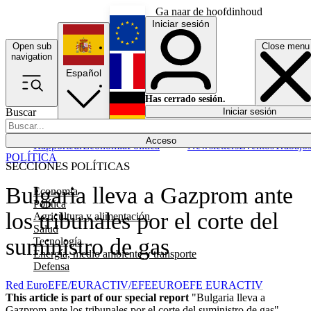
Ga naar de hoofdinhoud
Iniciar sesión
Open sub
Close menu
English
navigation
Español
Français
Has cerrado sesión.
Buscar
Iniciar sesión
Modo oscuro
Deutsch
Acceso
Rapporteur
Economía
Política
Newsletters
Eventos
Trabajo
POLÍTICA
SECCIONES POLÍTICAS
Bulgaria lleva a Gazprom ante
Economía
Política
los tribunales por el corte del
Agricultura y alimentación
Salud
suministro de gas
Tecnología
Energía, medio ambiente y transporte
Defensa
Red EuroEFE/EURACTIV/EFE
EUROEFE EURACTIV
This article is part of our special report
"Bulgaria lleva a
Gazprom ante los tribunales por el corte del suministro de gas"