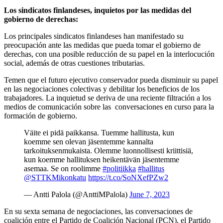
Los sindicatos finlandeses, inquietos por las medidas del
gobierno de derechas:
Los principales sindicatos finlandeses han manifestado su
preocupación ante las medidas que pueda tomar el gobierno de
derechas, con una posible reducción de su papel en la interlocución
social, además de otras cuestiones tributarias.
Temen que el futuro ejecutivo conservador pueda disminuir su papel
en las negociaciones colectivas y debilitar los beneficios de los
trabajadores. La inquietud se deriva de una reciente filtración a los
medios de comunicación sobre las conversaciones en curso para la
formación de gobierno.
Väite ei pidä paikkansa. Tuemme hallitusta, kun
koemme sen olevan jäsentemme kannalta
tarkoituksenmukaista. Olemme luonnollisesti kriittisiä,
kun koemme hallituksen heikentävän jäsentemme
asemaa. Se on roolimme
#politiikka
#hallitus
@STTKMikonkatu
⁩
https://t.co/SoNXefPZw2
— Antti Palola (@AnttiMPalola)
June 7, 2023
En su sexta semana de negociaciones, las conversaciones de
coalición entre el Partido de Coalición Nacional (PCN), el Partido