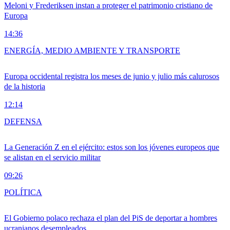
Meloni y Frederiksen instan a proteger el patrimonio cristiano de
Europa
14:36
ENERGÍA, MEDIO AMBIENTE Y TRANSPORTE
Europa occidental registra los meses de junio y julio más calurosos
de la historia
12:14
DEFENSA
La Generación Z en el ejército: estos son los jóvenes europeos que
se alistan en el servicio militar
09:26
POLÍTICA
El Gobierno polaco rechaza el plan del PiS de deportar a hombres
ucranianos desempleados