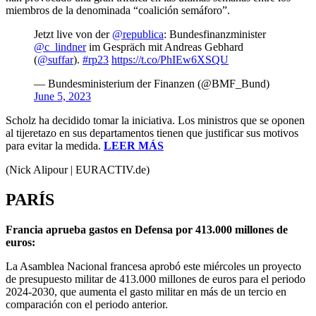
miembros de la denominada “coalición semáforo”.
Jetzt live von der
@republica
: Bundesfinanzminister
@c_lindner
im Gespräch mit Andreas Gebhard
(
@suffar
).
#rp23
https://t.co/PhIEw6XSQU
— Bundesministerium der Finanzen (@BMF_Bund)
June 5, 2023
Scholz ha decidido tomar la iniciativa. Los ministros que se oponen
al tijeretazo en sus departamentos tienen que justificar sus motivos
para evitar la medida.
LEER MÁS
(Nick Alipour | EURACTIV.de)
PARÍS
Francia aprueba gastos en Defensa por 413.000 millones de
euros:
La Asamblea Nacional francesa aprobó este miércoles un proyecto
de presupuesto militar de 413.000 millones de euros para el periodo
2024-2030, que aumenta el gasto militar en más de un tercio en
comparación con el periodo anterior.