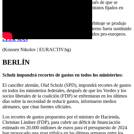
que Rusia interrumpió el suministro de gas después de que se
negaran a pagar en rublos, incumpliendo los contratos fijados en
dólares.
El anuncio sobre la preparación de un caso de arbitraje se produjo
este miércoles, pocas horas antes de que el Gobierno fuera sustituido
por un nuevo gabinete, apoyado por varios partidos pro-europeos.
LEER MÁS
(Krassen Nikolov | EURACTIV.bg)
BERLÍN
Scholz impondrá recortes de gastos en todos los ministerios:
El canciller alemán, Olaf Scholz (SPD), impondrá recortes de gastos
en todos los ministerios federales, después de que los Verdes y los
socios liberales de la coalición (FDP) se enfrentaran en los últimos
días sobre la necesidad de reducir gastos, informaron medios
alemanes, que citan fuentes oficiales.
Los recortes de gastos propuestos por el ministro de Hacienda,
Christian Lindner (FDP), para cubrir un déficit de financiación
estimado en 20.000 millones de euros para el presupuesto de 2024
han provocado una gran trifulca en las últimas semanas entre los