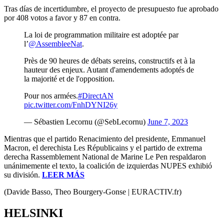
Tras días de incertidumbre, el proyecto de presupuesto fue aprobado
por 408 votos a favor y 87 en contra.
La loi de programmation militaire est adoptée par
l’
@AssembleeNat
.
Près de 90 heures de débats sereins, constructifs et à la
hauteur des enjeux. Autant d'amendements adoptés de
la majorité et de l'opposition.
Pour nos armées.
#DirectAN
pic.twitter.com/FnhDYNI26y
— Sébastien Lecornu (@SebLecornu)
June 7, 2023
Mientras que el partido Renacimiento del presidente, Emmanuel
Macron, el derechista Les Républicains y el partido de extrema
derecha Rassemblement National de Marine Le Pen respaldaron
unánimemente el texto, la coalición de izquierdas NUPES exhibió
su división.
LEER MÁS
(Davide Basso, Theo Bourgery-Gonse | EURACTIV.fr)
HELSINKI