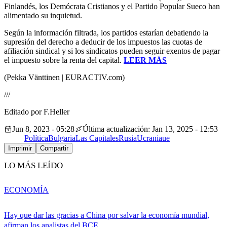
Finlandés, los Demócrata Cristianos y el Partido Popular Sueco han
alimentado su inquietud.
Según la información filtrada, los partidos estarían debatiendo la
supresión del derecho a deducir de los impuestos las cuotas de
afiliación sindical y si los sindicatos pueden seguir exentos de pagar
el impuesto sobre la renta del capital.
LEER MÁS
(Pekka Vänttinen | EURACTIV.com)
///
Editado por F.Heller
Jun 8, 2023 - 05:28
Última actualización: Jan 13, 2025 - 12:53
Política
Bulgaria
Las Capitales
Rusia
Ucrania
ue
Imprimir
Compartir
LO MÁS LEÍDO
ECONOMÍA
Hay que dar las gracias a China por salvar la economía mundial,
afirman los analistas del BCE